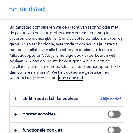
my randstad
0
Bij Randstad combineren we de kracht van technologie met
vind je volgende job
de passie van onze hr-professionals om een ervaring te
creëren die menselijker is. Om dit doel te bereiken, maken wij
gebruik van technologie, waaronder cookies. Als je instemt
zoek 30 jobs
met de installatie van alle beschreven cookies, klik dan op
"alles accepteren". Als je je huidige cookievoorkeuren wilt
opslaan, klik dan op "keuze bevestigen". Als je alleen de
installatie van de strikt noodzakelijke cookies accepteert, klik
dan op "alles afwijzen". Welke cookies we gebruiken en
30 assemblagemedewerkers jobs
waarom kun je lezen in ons
cookiebeleid
.
gevonden in kortrijk.
strikt noodzakelijke cookies
Altijd actief
filter
prestatiecookies
geselecteerde filters:
kortrijk, west vlaanderen
functionele cookies