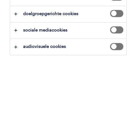
alles wissen
productie
assemblagemedewerkers
doelgroepgerichte cookies
zoekopdracht opslaan
sociale mediacookies
audiovisuele cookies
mecanicien
kortrijk, west-vlaanderen
vast
4 juni 2026
medewerker montage
staalbouw
harelbeke, west-vlaanderen