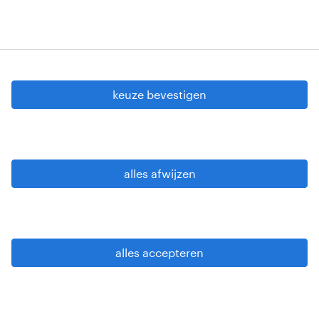
onze oplossingen
contacteer ons
keuze bevestigen
download onze app
alles afwijzen
Randstad Belgium nv (BE0402.725.291),
alles accepteren
Randstad Construct nv (BE0438.801.472),
allen gevestigd in Boechoutlaan 105-0001 te
1853 Strombeek-Bever