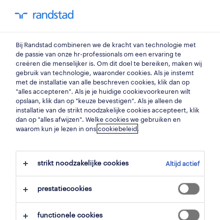
my randstad
0
Bij Randstad combineren we de kracht van technologie met
vind je volgende job
de passie van onze hr-professionals om een ervaring te
creëren die menselijker is. Om dit doel te bereiken, maken wij
gebruik van technologie, waaronder cookies. Als je instemt
zoek 90 jobs
met de installatie van alle beschreven cookies, klik dan op
"alles accepteren". Als je je huidige cookievoorkeuren wilt
opslaan, klik dan op "keuze bevestigen". Als je alleen de
installatie van de strikt noodzakelijke cookies accepteert, klik
dan op "alles afwijzen". Welke cookies we gebruiken en
pagina 3 - 90 flexi-job jobs voor je
waarom kun je lezen in ons
cookiebeleid
.
gevonden.
strikt noodzakelijke cookies
Altijd actief
filter
prestatiecookies
geselecteerde filters:
alles wissen
flexi-job
functionele cookies