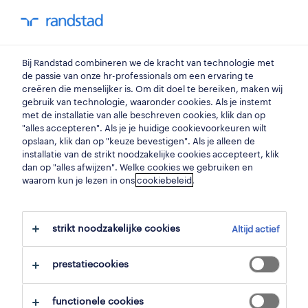
my randstad
0
Bij Randstad combineren we de kracht van technologie met
vind je volgende job
de passie van onze hr-professionals om een ervaring te
creëren die menselijker is. Om dit doel te bereiken, maken wij
gebruik van technologie, waaronder cookies. Als je instemt
zoek 1 job
met de installatie van alle beschreven cookies, klik dan op
"alles accepteren". Als je je huidige cookievoorkeuren wilt
opslaan, klik dan op "keuze bevestigen". Als je alleen de
installatie van de strikt noodzakelijke cookies accepteert, klik
dan op "alles afwijzen". Welke cookies we gebruiken en
1 assemblagemedewerker
waarom kun je lezen in ons
cookiebeleid
.
mechatronica job voor je gevonden.
strikt noodzakelijke cookies
Altijd actief
filter
prestatiecookies
geselecteerde filters:
productie
functionele cookies
assemblagemedewerkers