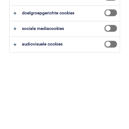
alles wissen
assemblagemedewerker mechatronic
doelgroepgerichte cookies
zoekopdracht opslaan
sociale mediacookies
audiovisuele cookies
mechanisch assembleur
nieuwerkerken, limburg
tijdelijk met uitzicht op vast
1 april 2026