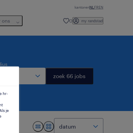
kantoren
NL
FR
EN
r ons
0
my randstad
dius
zoek 66 jobs
e hr-
mt
ls je
e