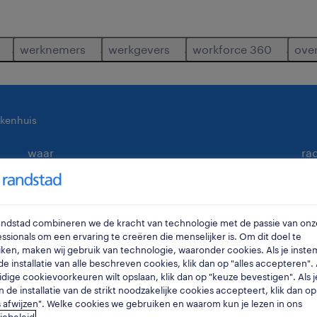
werknemers
werkgevers
workforce 360
ove
ekenhuis
waar
ra
Randstad combineren we de kracht van technologie met de passie van onz
ssionals om een ervaring te creëren die menselijker is. Om dit doel te
ken, maken wij gebruik van technologie, waaronder cookies. Als je inste
e installatie van alle beschreven cookies, klik dan op "alles accepteren". A
idige cookievoorkeuren wilt opslaan, klik dan op "keuze bevestigen". Als j
n de installatie van de strikt noodzakelijke cookies accepteert, klik dan op
is jobs voor je gevonden.
s afwijzen". Welke cookies we gebruiken en waarom kun je lezen in ons