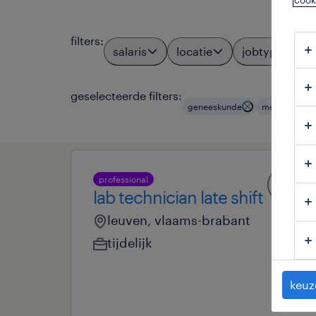
cook
filters
:
salaris
locatie
jobtypes
geselecteerde filters:
geneeskunde
medisch speci
professional
lab technician late shift
leuven, vlaams-brabant
tijdelijk
keuz