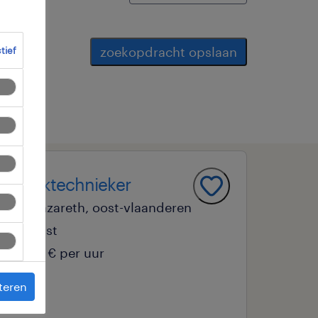
zoekopdracht opslaan
ctief
tanktechnieker
nazareth, oost-vlaanderen
vast
17 € per uur
teren