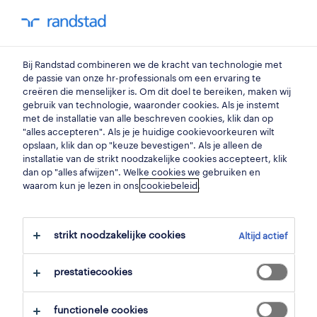
my randstad
0
Bij Randstad combineren we de kracht van technologie met
vind je volgende job
de passie van onze hr-professionals om een ervaring te
creëren die menselijker is. Om dit doel te bereiken, maken wij
gebruik van technologie, waaronder cookies. Als je instemt
zoek 2 jobs
met de installatie van alle beschreven cookies, klik dan op
"alles accepteren". Als je je huidige cookievoorkeuren wilt
opslaan, klik dan op "keuze bevestigen". Als je alleen de
installatie van de strikt noodzakelijke cookies accepteert, klik
dan op "alles afwijzen". Welke cookies we gebruiken en
2 materiaalplanner jobs voor je
waarom kun je lezen in ons
cookiebeleid
.
gevonden.
strikt noodzakelijke cookies
Altijd actief
filter
prestatiecookies
geselecteerde filters:
data- & bedrijfsanalyse
functionele cookies
analisten & bedrijfsadviseurs
materiaalplanner