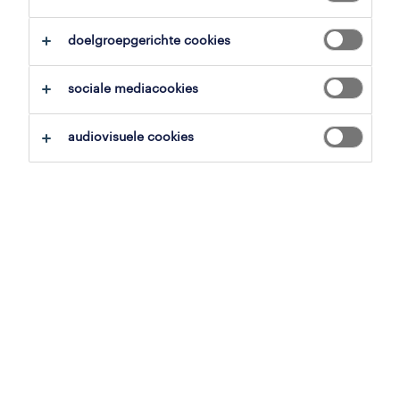
alles wissen
doelgroepgerichte cookies
zoekopdracht opslaan
sociale mediacookies
audiovisuele cookies
professional
material planner
lummen, limburg
vast
10 juli 2026
production material