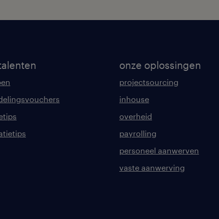
talenten
onze oplossingen
pen
projectsourcing
delingsvouchers
inhouse
etips
overheid
tatietips
payrolling
personeel aanwerven
vaste aanwerving