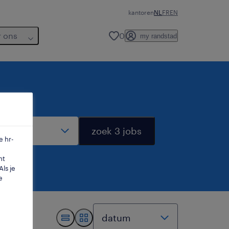
kantoren
NL
FR
EN
r ons
0
my randstad
dius
zoek 3 jobs
e hr-
mt
ls je
e