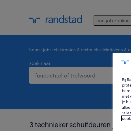
een job zoeken
home
jobs
elektronica & techniek
elektriciens & 
zoek naar
Bij 
profe
berei
met d
je hu
allee
"alle
cook
3 technieker schuifdeuren jobs v