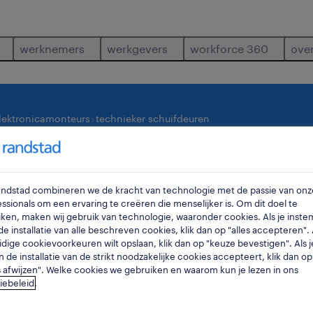
werknemers
werkgevers
workforce 360
ove
elektronicamonteurs
technieker schuifdeuren
waar
ra
Randstad combineren we de kracht van technologie met de passie van onz
ssionals om een ervaring te creëren die menselijker is. Om dit doel te
ken, maken wij gebruik van technologie, waaronder cookies. Als je inste
e installatie van alle beschreven cookies, klik dan op "alles accepteren". A
idige cookievoorkeuren wilt opslaan, klik dan op "keuze bevestigen". Als j
n de installatie van de strikt noodzakelijke cookies accepteert, klik dan op
s afwijzen". Welke cookies we gebruiken en waarom kun je lezen in ons
iebeleid
.
oor je gevonden.