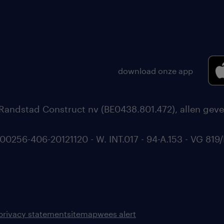
download onze app
Randstad Construct nv (BE0438.801.472), allen geve
56-406-20121120 - W. INT.017 - 94-A.153 - VG 819/
privacy statement
sitemap
wees alert