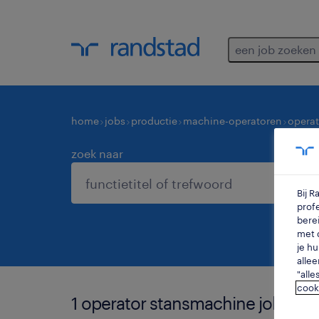
een job zoeken
home
jobs
productie
machine-operatoren
opera
zoek naar
Bij 
profe
berei
met d
je hu
allee
"alle
cook
1 operator stansmachine job voo