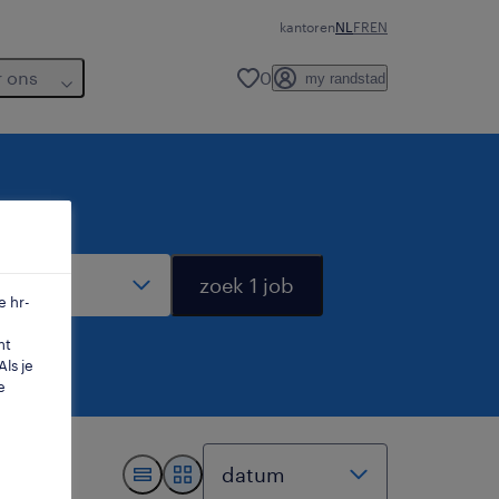
kantoren
NL
FR
EN
r ons
0
my randstad
dius
zoek 1 job
e hr-
mt
ls je
e