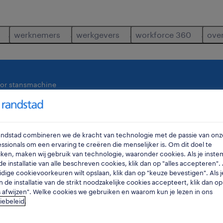
werknemers
werkgevers
workforce 360
ove
tor stansmachine
waar
ra
Randstad combineren we de kracht van technologie met de passie van onz
ssionals om een ervaring te creëren die menselijker is. Om dit doel te
ken, maken wij gebruik van technologie, waaronder cookies. Als je inste
e installatie van alle beschreven cookies, klik dan op "alles accepteren". A
idige cookievoorkeuren wilt opslaan, klik dan op "keuze bevestigen". Als j
n de installatie van de strikt noodzakelijke cookies accepteert, klik dan op
s afwijzen". Welke cookies we gebruiken en waarom kun je lezen in ons
iebeleid
.
r je gevonden.