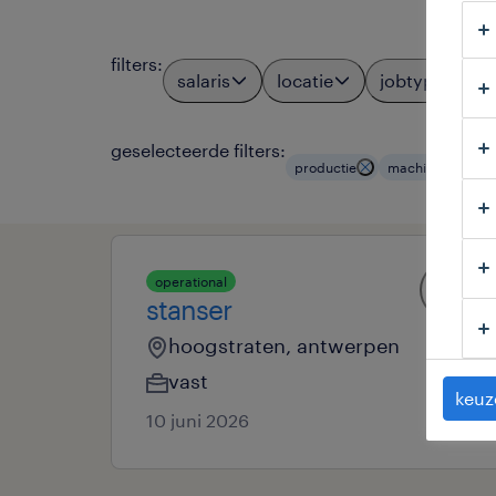
filters
:
salaris
locatie
jobtypes
geselecteerde filters:
productie
machine-operato
operational
stanser
hoogstraten, antwerpen
vast
keuz
10 juni 2026