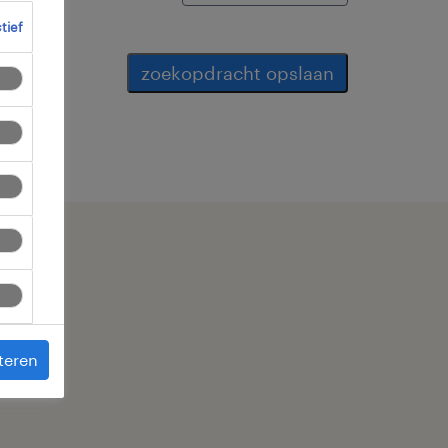
ctief
zoekopdracht opslaan
teren