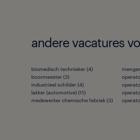
andere vacatures v
biomedisch technieker
(
4
)
menge
boormeester
(
3
)
operato
industrieel schilder
(
4
)
operat
lakker (automotive)
(
11
)
operat
medewerker chemische fabriek
(
3
)
operat