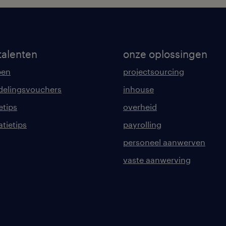
talenten
onze oplossingen
pen
projectsourcing
delingsvouchers
inhouse
etips
overheid
tatietips
payrolling
personeel aanwerven
vaste aanwerving