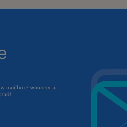
e
uw mailbox? wanneer jij
stad!