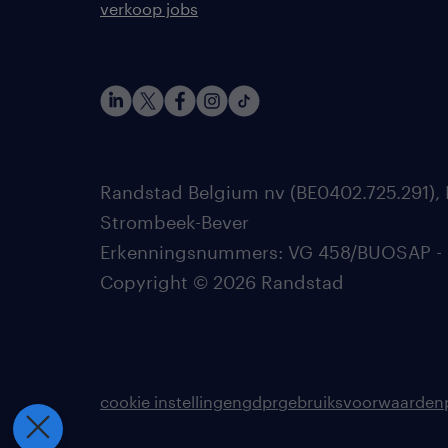
verkoop jobs
Randstad Belgium nv (BE0402.725.291), 
Strombeek-Bever
Erkenningsnummers: VG 458/BUOSAP - 002
Copyright © 2026 Randstad
cookie instellingen
gdpr
gebruiksvoorwaarden