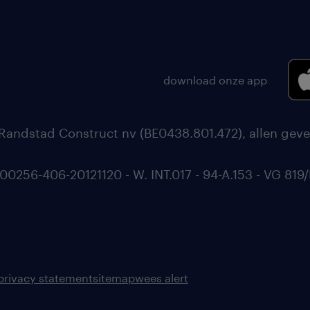
download onze app
Randstad Construct nv (BE0438.801.472), allen geve
56-406-20121120 - W. INT.017 - 94-A.153 - VG 819/
privacy statement
sitemap
wees alert