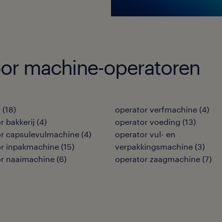
oor machine-operatoren
r
(
18
)
operator verfmachine
(
4
)
r bakkerij
(
4
)
operator voeding
(
13
)
or capsulevulmachine
(
4
)
operator vul- en
or inpakmachine
(
15
)
verpakkingsmachine
(
3
)
or naaimachine
(
6
)
operator zaagmachine
(
7
)