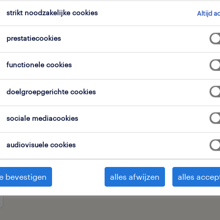
strikt noodzakelijke cookies
Altijd a
expertisedomein
alle filters
3
3
prestatiecookies
functionele cookies
alles wissen
ren
operator stansmachine
doelgroepgerichte cookies
sociale mediacookies
audiovisuele cookies
e bevestigen
alles afwijzen
alles accep