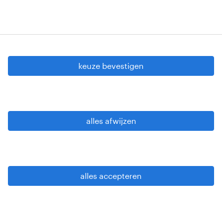
cookie instellingen
gdpr
keuze bevestigen
gebruiksvoorwaarden
privacy statement
sitemap
alles afwijzen
wees alert
alles accepteren