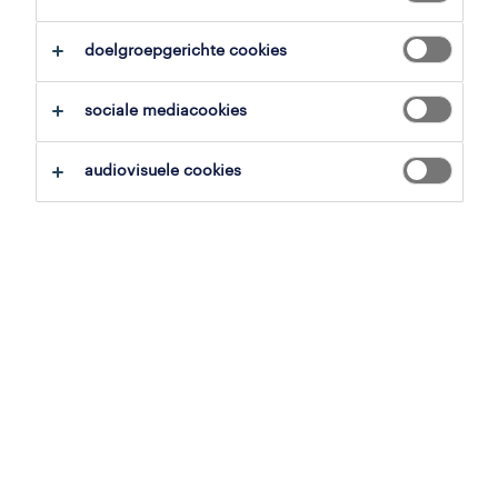
alles wissen
operator capsulevulmachine
doelgroepgerichte cookies
zoekopdracht opslaan
sociale mediacookies
audiovisuele cookies
ovenoperator
oudenaarde, oost-vlaanderen
tijdelijk met uitzicht op vast
19.98 € per uur
7 augustus 2026
procesoperator ovensysteem
oudenaarde, oost-vlaanderen