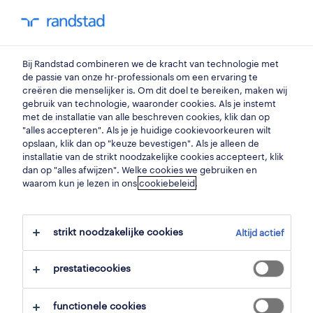
my randstad
0
Bij Randstad combineren we de kracht van technologie met
vind je volgende job
de passie van onze hr-professionals om een ervaring te
creëren die menselijker is. Om dit doel te bereiken, maken wij
gebruik van technologie, waaronder cookies. Als je instemt
zoek 4 jobs
met de installatie van alle beschreven cookies, klik dan op
"alles accepteren". Als je je huidige cookievoorkeuren wilt
opslaan, klik dan op "keuze bevestigen". Als je alleen de
installatie van de strikt noodzakelijke cookies accepteert, klik
dan op "alles afwijzen". Welke cookies we gebruiken en
4 operator capsulevulmachine jobs
waarom kun je lezen in ons
cookiebeleid
.
voor je gevonden.
strikt noodzakelijke cookies
Altijd actief
filter
prestatiecookies
geselecteerde filters:
productie
machine-operatoren
functionele cookies