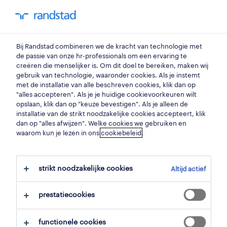
my randstad
0
Bij Randstad combineren we de kracht van technologie met
vind je volgende job
de passie van onze hr-professionals om een ervaring te
creëren die menselijker is. Om dit doel te bereiken, maken wij
gebruik van technologie, waaronder cookies. Als je instemt
zoek 101 jobs
met de installatie van alle beschreven cookies, klik dan op
"alles accepteren". Als je je huidige cookievoorkeuren wilt
opslaan, klik dan op "keuze bevestigen". Als je alleen de
installatie van de strikt noodzakelijke cookies accepteert, klik
dan op "alles afwijzen". Welke cookies we gebruiken en
101 verpleegkundige voor algemene
waarom kun je lezen in ons
cookiebeleid
.
zorgtaken jobs voor je gevonden.
strikt noodzakelijke cookies
Altijd actief
filter
prestatiecookies
geselecteerde filters:
zorg
functionele cookies
gespecialiseerd verpleegkundigen