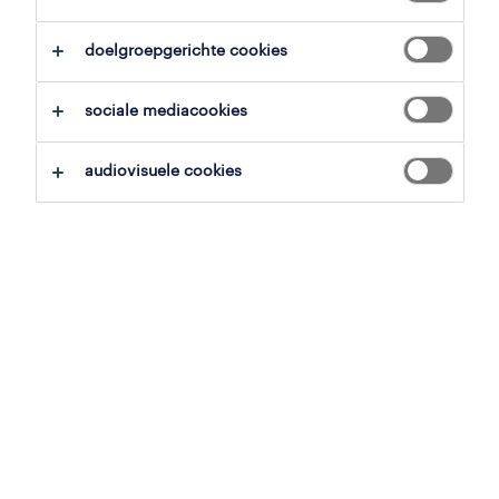
alles wissen
verpleegkundige voor algemene zo
doelgroepgerichte cookies
zoekopdracht opslaan
sociale mediacookies
audiovisuele cookies
professional
verpleegkundige hepatitis c
gent, oost-vlaanderen
tijdelijk
5 augustus 2026
professional
verpleegkundige