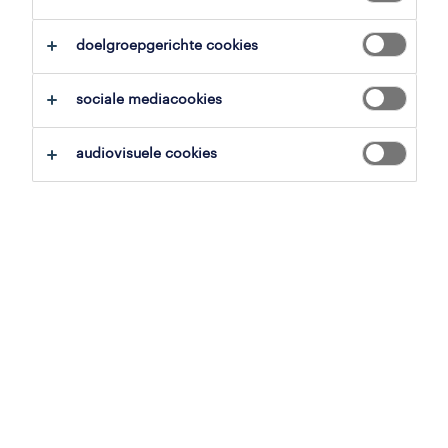
alles wissen
operator voeding
doelgroepgerichte cookies
zoekopdracht opslaan
sociale mediacookies
audiovisuele cookies
productiemedewerker vlees -
kooklijn
olen, antwerpen
tijdelijk met uitzicht op vast
17.77 € per uur
24 juli 2026
operational