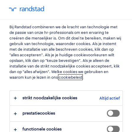
my randstad
0
Bij Randstad combineren we de kracht van technologie met
vind je volgende job
de passie van onze hr-professionals om een ervaring te
creëren die menselijker is. Om dit doel te bereiken, maken wij
gebruik van technologie, waaronder cookies. Als je instemt
zoek 8 jobs
met de installatie van alle beschreven cookies, klik dan op
"alles accepteren". Als je je huidige cookievoorkeuren wilt
opslaan, klik dan op "keuze bevestigen". Als je alleen de
installatie van de strikt noodzakelijke cookies accepteert, klik
dan op "alles afwijzen". Welke cookies we gebruiken en
8 operator voeding jobs voor je
waarom kun je lezen in ons
cookiebeleid
.
gevonden.
strikt noodzakelijke cookies
Altijd actief
filter
prestatiecookies
geselecteerde filters:
productie
machine-operatoren
functionele cookies