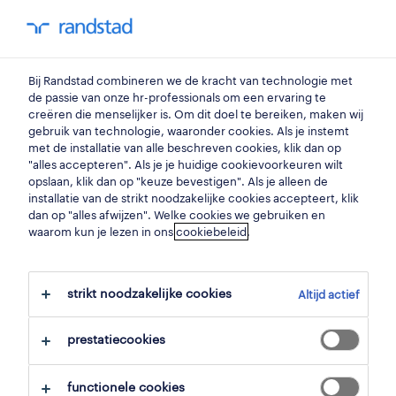
my randstad
0
Bij Randstad combineren we de kracht van technologie met
vind je volgende job
de passie van onze hr-professionals om een ervaring te
creëren die menselijker is. Om dit doel te bereiken, maken wij
gebruik van technologie, waaronder cookies. Als je instemt
zoek 14 jobs
met de installatie van alle beschreven cookies, klik dan op
"alles accepteren". Als je je huidige cookievoorkeuren wilt
opslaan, klik dan op "keuze bevestigen". Als je alleen de
installatie van de strikt noodzakelijke cookies accepteert, klik
dan op "alles afwijzen". Welke cookies we gebruiken en
14 technieker koel-, lucht- en
waarom kun je lezen in ons
cookiebeleid
.
verwarmingstechniek jobs voor je
gevonden.
strikt noodzakelijke cookies
Altijd actief
filter
prestatiecookies
geselecteerde filters:
functionele cookies
bouw
bouwvakkers afbouw