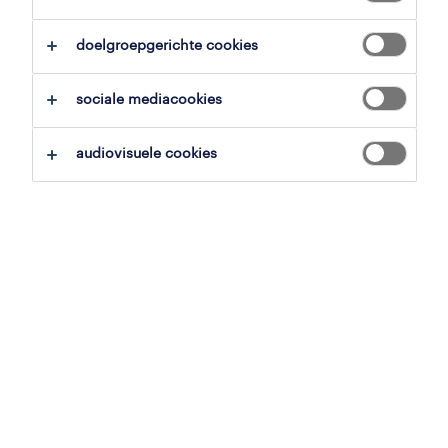
alles wissen
technieker koel-, lucht- en verw
doelgroepgerichte cookies
sociale mediacookies
zoekopdracht opslaan
audiovisuele cookies
operational
koeltechnieker
geel, antwerpen
tijdelijk met uitzicht op vast
18.59 € - 23 € per uur
5 augustus 2026