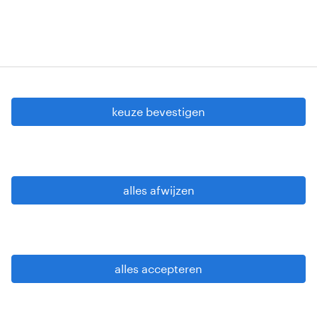
cookie instellingen
gdpr
keuze bevestigen
gebruiksvoorwaarden
privacy statement
sitemap
alles afwijzen
wees alert
alles accepteren