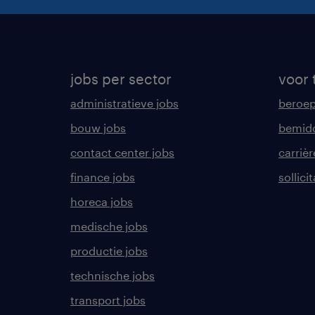
jobs per sector
voor 
administratieve jobs
beroe
bouw jobs
bemid
contact center jobs
carrièr
finance jobs
sollici
horeca jobs
medische jobs
productie jobs
technische jobs
transport jobs