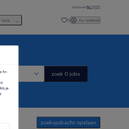
kantoren
NL
FR
EN
r ons
0
my randstad
dius
e hr-
zoek 0 jobs
mt
ls je
e
zoekopdracht opslaan