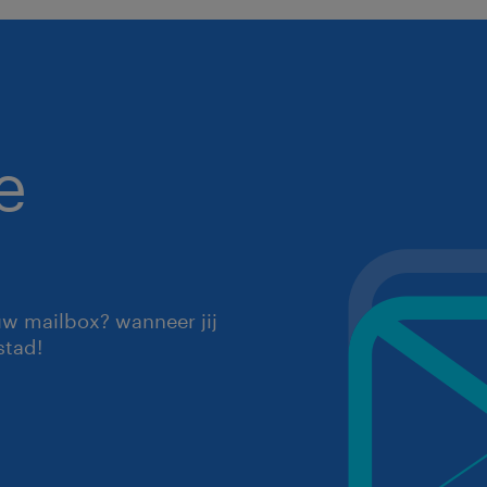
e
uw mailbox? wanneer jij
stad!