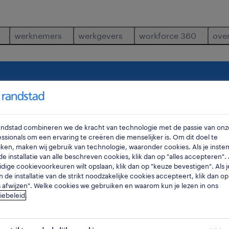
werknemers
werkgevers
workforce 360
ove
dustrie
productie-ingenieur
waar
ra
Randstad combineren we de kracht van technologie met de passie van onz
ssionals om een ervaring te creëren die menselijker is. Om dit doel te
ken, maken wij gebruik van technologie, waaronder cookies. Als je inste
e installatie van alle beschreven cookies, klik dan op "alles accepteren". A
idige cookievoorkeuren wilt opslaan, klik dan op "keuze bevestigen". Als j
n de installatie van de strikt noodzakelijke cookies accepteert, klik dan op
s afwijzen". Welke cookies we gebruiken en waarom kun je lezen in ons
iebeleid
.