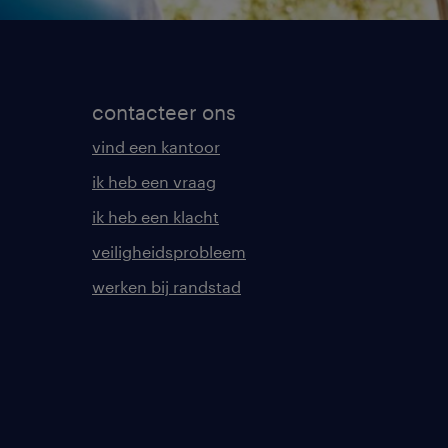
contacteer ons
vind een kantoor
ik heb een vraag
ik heb een klacht
veiligheidsprobleem
werken bij randstad