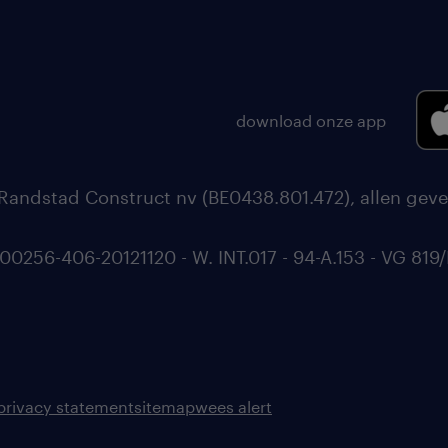
download onze app
Randstad Construct nv (BE0438.801.472), allen geve
56-406-20121120 - W. INT.017 - 94-A.153 - VG 819/
privacy statement
sitemap
wees alert