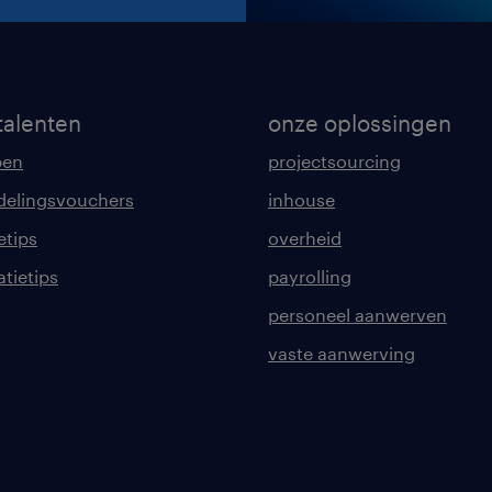
talenten
onze oplossingen
pen
projectsourcing
delingsvouchers
inhouse
etips
overheid
tatietips
payrolling
personeel aanwerven
vaste aanwerving