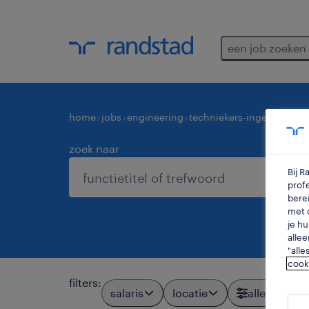
een job zoeken
home
jobs
engineering
techniekers-ingenieurs-in
zoek naar
Bij 
profe
berei
met d
je hu
allee
"alle
cook
filters
:
salaris
locatie
alle filters
2