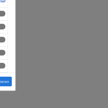
ctief
 je
teren