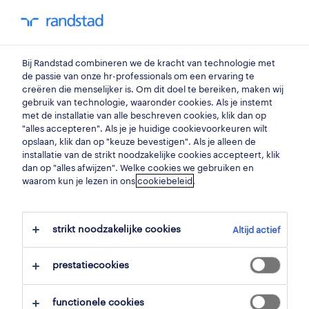
my randstad
0
Bij Randstad combineren we de kracht van technologie met
vind je volgende job
de passie van onze hr-professionals om een ervaring te
creëren die menselijker is. Om dit doel te bereiken, maken wij
gebruik van technologie, waaronder cookies. Als je instemt
zoek 4 jobs
met de installatie van alle beschreven cookies, klik dan op
"alles accepteren". Als je je huidige cookievoorkeuren wilt
opslaan, klik dan op "keuze bevestigen". Als je alleen de
installatie van de strikt noodzakelijke cookies accepteert, klik
dan op "alles afwijzen". Welke cookies we gebruiken en
4 pijpfitter jobs voor je gevonden.
waarom kun je lezen in ons
cookiebeleid
.
filter
strikt noodzakelijke cookies
Altijd actief
geselecteerde filters:
bouw
loodgieters
pijpfitter
prestatiecookies
alles wissen
functionele cookies