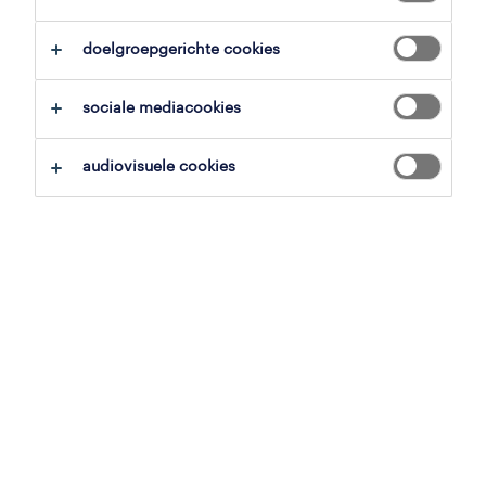
zoekopdracht opslaan
doelgroepgerichte cookies
sociale mediacookies
pijpfitter
audiovisuele cookies
hamme, oost-vlaanderen
vast
26 juni 2026
werflasser/monteur
geel, antwerpen
tijdelijk met uitzicht op vast
22.13 € per uur