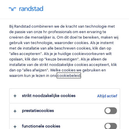
my randstad
0
Bij Randstad combineren we de kracht van technologie met
vind je volgende job
de passie van onze hr-professionals om een ervaring te
creëren die menselijker is. Om dit doel te bereiken, maken wij
gebruik van technologie, waaronder cookies. Als je instemt
zoek 1 job
met de installatie van alle beschreven cookies, klik dan op
"alles accepteren". Als je je huidige cookievoorkeuren wilt
opslaan, klik dan op "keuze bevestigen". Als je alleen de
installatie van de strikt noodzakelijke cookies accepteert, klik
dan op "alles afwijzen". Welke cookies we gebruiken en
1 technical manager job voor je
waarom kun je lezen in ons
cookiebeleid
.
gevonden.
strikt noodzakelijke cookies
Altijd actief
filter
prestatiecookies
geselecteerde filters:
management
functionele cookies