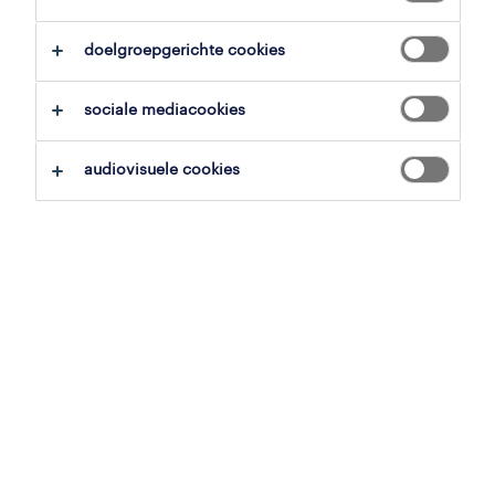
alles wissen
business managers
technical manager
doelgroepgerichte cookies
zoekopdracht opslaan
sociale mediacookies
audiovisuele cookies
technisch teamleider nacht
ieper, west-vlaanderen
vast
MELEXIS
26 mei 2026