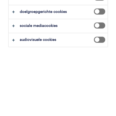
alles wissen
verpleegkundige psychiatrie
doelgroepgerichte cookies
zoekopdracht opslaan
sociale mediacookies
audiovisuele cookies
professional
psychiatrisch verpleegkundige
brugge, west-vlaanderen
tijdelijk
22 juli 2026
professional
psychiatrisch verpleegkundige