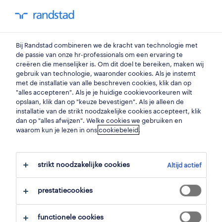
my randstad
0
Bij Randstad combineren we de kracht van technologie met
vind je volgende job
de passie van onze hr-professionals om een ervaring te
creëren die menselijker is. Om dit doel te bereiken, maken wij
gebruik van technologie, waaronder cookies. Als je instemt
zoek 3 jobs
met de installatie van alle beschreven cookies, klik dan op
"alles accepteren". Als je je huidige cookievoorkeuren wilt
opslaan, klik dan op "keuze bevestigen". Als je alleen de
installatie van de strikt noodzakelijke cookies accepteert, klik
dan op "alles afwijzen". Welke cookies we gebruiken en
3 verpleegkundige psychiatrie jobs
waarom kun je lezen in ons
cookiebeleid
.
voor je gevonden.
strikt noodzakelijke cookies
Altijd actief
filter
prestatiecookies
geselecteerde filters:
zorg
functionele cookies
gespecialiseerd verpleegkundigen