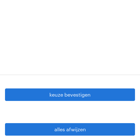
Erkenningsnummers: VG 458/BUOSAP -
00256-406-20121120 - W. INT.017 - 94-A.153 -
VG 819/BC - W. INTC.001 - 0257-406-20121120
Copyright © 2026 Randstad
cookie instellingen
gdpr
keuze bevestigen
gebruiksvoorwaarden
privacy statement
sitemap
alles afwijzen
wees alert