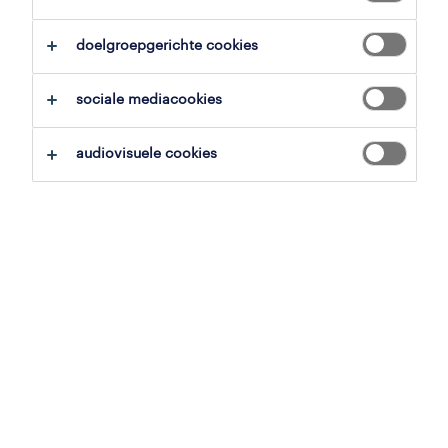
alles wissen
carrosserie- en voertuigbouwer
doelgroepgerichte cookies
zoekopdracht opslaan
sociale mediacookies
audiovisuele cookies
operational
mechanieker carrosserie
sint-kwintens-lennik, vlaams-brabant
vast
3 augustus 2026
carrossier
antwerpen, antwerpen