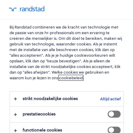
my randstad
0
Bij Randstad combineren we de kracht van technologie met
vind je volgende job
de passie van onze hr-professionals om een ervaring te
creëren die menselijker is. Om dit doel te bereiken, maken wij
gebruik van technologie, waaronder cookies. Als je instemt
zoek 9 jobs
met de installatie van alle beschreven cookies, klik dan op
"alles accepteren". Als je je huidige cookievoorkeuren wilt
opslaan, klik dan op "keuze bevestigen". Als je alleen de
installatie van de strikt noodzakelijke cookies accepteert, klik
dan op "alles afwijzen". Welke cookies we gebruiken en
9 carrosserie- en voertuigbouwer jobs
waarom kun je lezen in ons
cookiebeleid
.
voor je gevonden.
strikt noodzakelijke cookies
Altijd actief
filter
prestatiecookies
geselecteerde filters:
montage
mecaniciens
functionele cookies