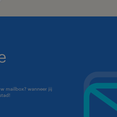
e
uw mailbox? wanneer jij
stad!