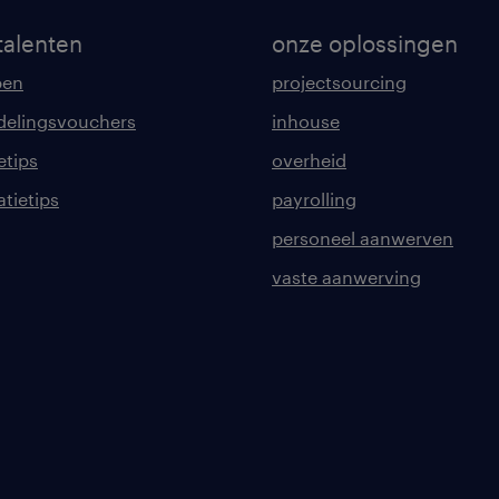
talenten
onze oplossingen
pen
projectsourcing
delingsvouchers
inhouse
etips
overheid
tatietips
payrolling
personeel aanwerven
vaste aanwerving