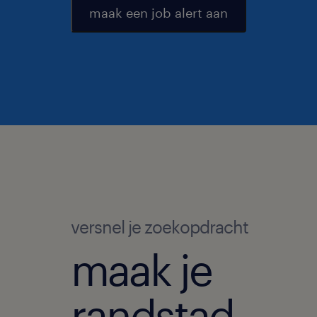
maak een job alert aan
versnel je zoekopdracht
maak je
randstad-