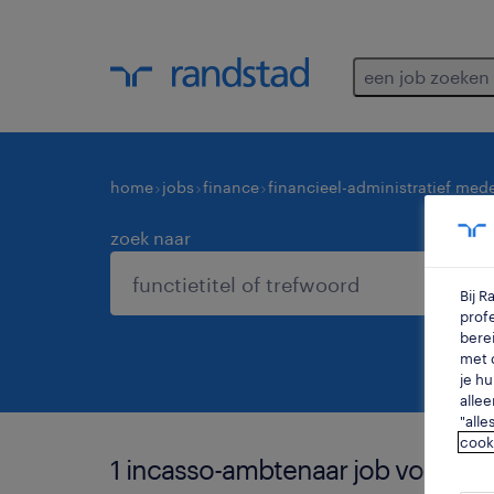
een job zoeken
home
jobs
finance
financieel-administratief med
zoek naar
Bij 
profe
berei
met d
je hu
allee
"alle
cook
1 incasso-ambtenaar job voor je