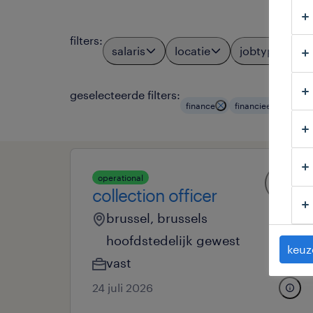
filters
:
salaris
locatie
jobtypes
geselecteerde filters:
finance
financieel-adminis
operational
collection officer
brussel, brussels
hoofdstedelijk gewest
keuz
vast
24 juli 2026