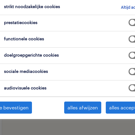
strikt noodzakelijke cookies
Altijd a
expertisedomein
alle filters
prestatiecookies
3
3
functionele cookies
alles wissen
tratief medewe
incasso-ambtenaar
doelgroepgerichte cookies
sociale mediacookies
audiovisuele cookies
e bevestigen
alles afwijzen
alles accep