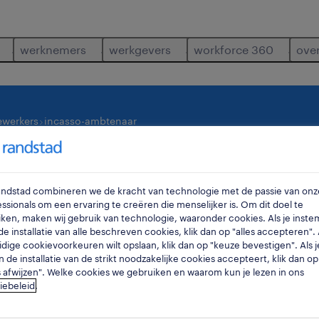
werknemers
werkgevers
workforce 360
ove
ewerkers
incasso-ambtenaar
waar
ra
Randstad combineren we de kracht van technologie met de passie van onz
ssionals om een ervaring te creëren die menselijker is. Om dit doel te
ken, maken wij gebruik van technologie, waaronder cookies. Als je inste
e installatie van alle beschreven cookies, klik dan op "alles accepteren". A
idige cookievoorkeuren wilt opslaan, klik dan op "keuze bevestigen". Als j
n de installatie van de strikt noodzakelijke cookies accepteert, klik dan op
s afwijzen". Welke cookies we gebruiken en waarom kun je lezen in ons
iebeleid
.
 gevonden.