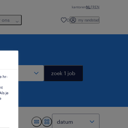
kantoren
NL
FR
EN
r ons
0
my randstad
dius
zoek 1 job
e hr-
mt
ls je
e