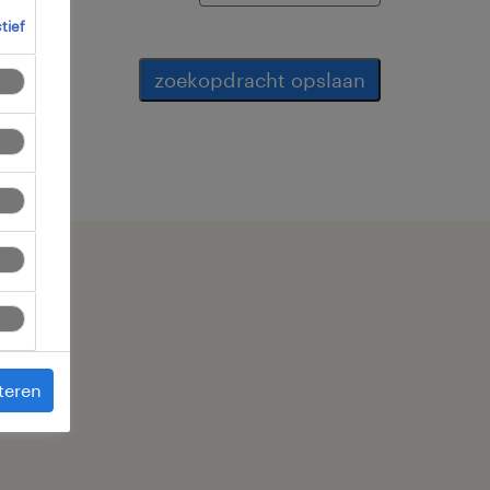
ctief
zoekopdracht opslaan
teren