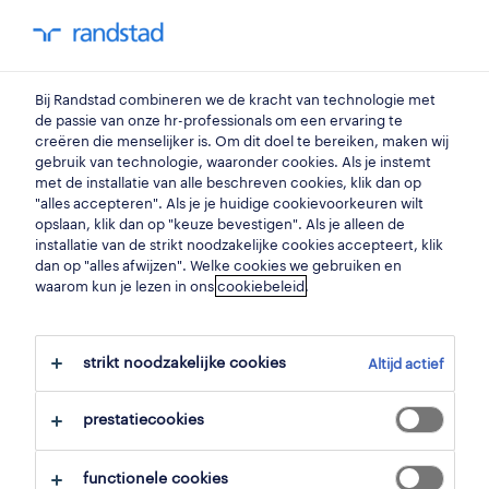
my randstad
0
Bij Randstad combineren we de kracht van technologie met
vind je volgende job
de passie van onze hr-professionals om een ervaring te
creëren die menselijker is. Om dit doel te bereiken, maken wij
gebruik van technologie, waaronder cookies. Als je instemt
zoek 1 job
met de installatie van alle beschreven cookies, klik dan op
"alles accepteren". Als je je huidige cookievoorkeuren wilt
opslaan, klik dan op "keuze bevestigen". Als je alleen de
installatie van de strikt noodzakelijke cookies accepteert, klik
dan op "alles afwijzen". Welke cookies we gebruiken en
1 sociaal-maatschappelijk job
waarom kun je lezen in ons
cookiebeleid
.
gevonden in kortrijk.
strikt noodzakelijke cookies
Altijd actief
filter
prestatiecookies
geselecteerde filters:
kortrijk, west vlaanderen
functionele cookies