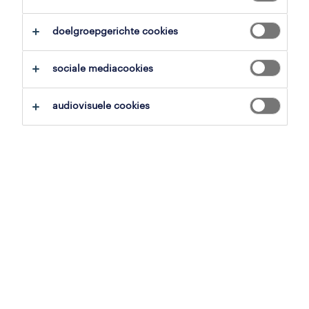
alles wissen
sociaal-maatschappelijk
doelgroepgerichte cookies
zoekopdracht opslaan
sociale mediacookies
audiovisuele cookies
professional
nanny
wielsbeke, west-vlaanderen
vast
28 juli 2026