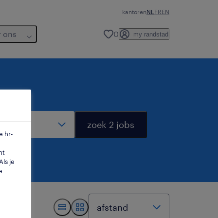
kantoren
NL
FR
EN
r ons
0
my randstad
dius
zoek 2 jobs
e hr-
mt
ls je
e