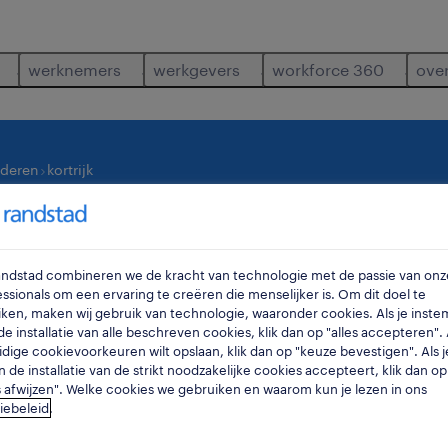
werknemers
werkgevers
workforce 360
ove
nderen
kortrijk
waar
ra
Randstad combineren we de kracht van technologie met de passie van onz
ssionals om een ervaring te creëren die menselijker is. Om dit doel te
ken, maken wij gebruik van technologie, waaronder cookies. Als je inste
e installatie van alle beschreven cookies, klik dan op "alles accepteren". A
idige cookievoorkeuren wilt opslaan, klik dan op "keuze bevestigen". Als j
n de installatie van de strikt noodzakelijke cookies accepteert, klik dan op
s afwijzen". Welke cookies we gebruiken en waarom kun je lezen in ons
iebeleid
.
gevonden in kortrijk.