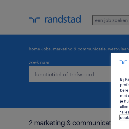
een job zoeken
home
jobs
marketing & communicatie
west-vlaa
zoek naar
Bij 
profe
berei
met d
je hu
allee
"alle
cook
2 marketing & communicatie jobs 