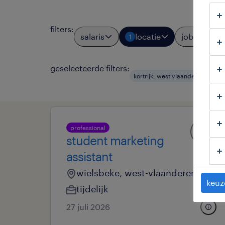
filters
:
salaris
locatie
jobtypes
1
geselecteerde filters:
kortrijk, west vlaanderen
ma
professional
student marketing
assistant
wielsbeke, west-vlaanderen
keuz
tijdelijk
27 juli 2026