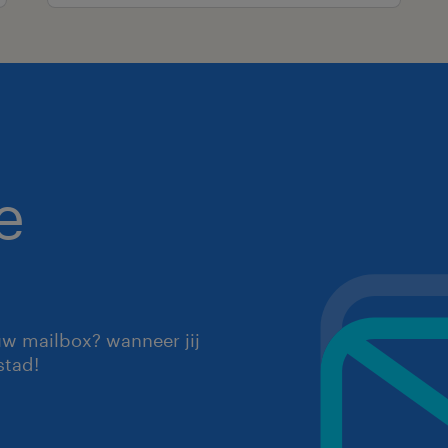
e
uw mailbox? wanneer jij
stad!