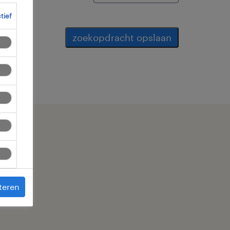
ctief
zoekopdracht opslaan
teren