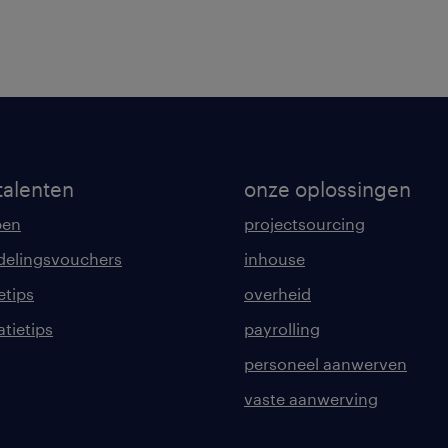
talenten
onze oplossingen
pen
projectsourcing
delingsvouchers
inhouse
etips
overheid
tatietips
payrolling
personeel aanwerven
vaste aanwerving