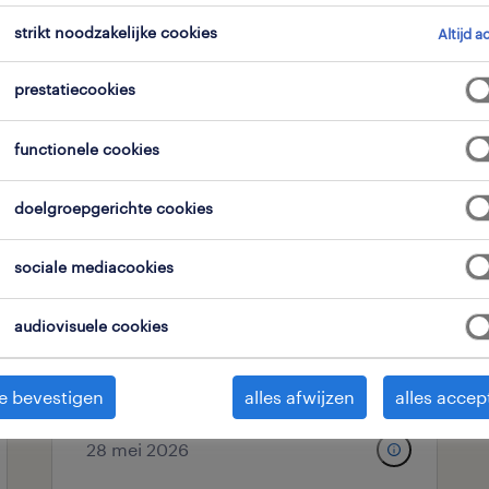
strikt noodzakelijke cookies
Altijd a
expertisedomein
alle filters
1
2
prestatiecookies
functionele cookies
alles wissen
rketing & communicatie
doelgroepgerichte cookies
sociale mediacookies
pricing officer
zonnebeke, west-vlaanderen
audiovisuele cookies
vast
e bevestigen
alles afwijzen
alles accep
28 mei 2026