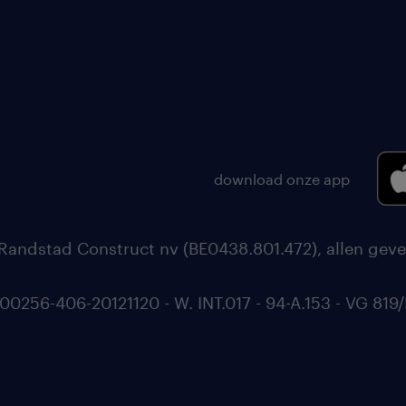
download onze app
Randstad Construct nv (BE0438.801.472), allen geve
56-406-20121120 - W. INT.017 - 94-A.153 - VG 819/