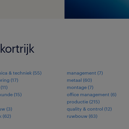
kortrijk
nica & techniek
(
55
)
management
(
7
)
ring
(
17
)
metaal
(
60
)
(
11
)
montage
(
7
)
kunde
(
15
)
office management
(
6
)
productie
(
215
)
uw
(
3
)
quality & control
(
12
)
k
(
62
)
ruwbouw
(
63
)