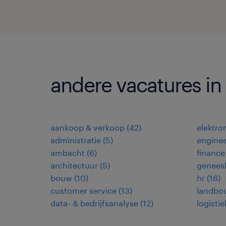
andere vacatures in 
aankoop & verkoop
(
42
)
elektro
administratie
(
5
)
enginee
ambacht
(
6
)
finance
architectuur
(
5
)
genees
bouw
(
10
)
hr
(
16
)
customer service
(
13
)
landbo
data- & bedrijfsanalyse
(
12
)
logistie