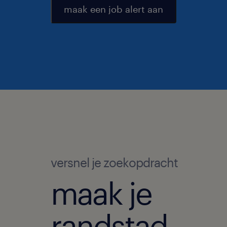
maak een job alert aan
versnel je zoekopdracht
maak je
randstad-