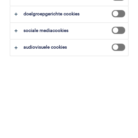
zoekopdracht opslaan
doelgroepgerichte cookies
sociale mediacookies
professional
audiovisuele cookies
paramedisch adviseur
kortrijk, west-vlaanderen
tijdelijk
14 juli 2026
verpleegkundige
kortrijk, west-vlaanderen
vast
,
student