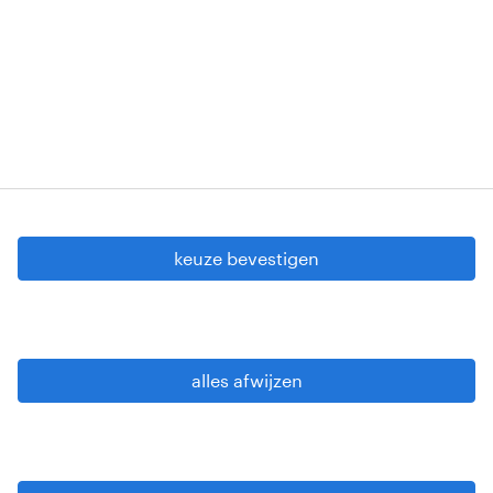
VG 819/BC - W. INTC.001 - 0257-406-20121120
Copyright © 2026 Randstad
cookie instellingen
gdpr
keuze bevestigen
gebruiksvoorwaarden
privacy statement
sitemap
alles afwijzen
wees alert