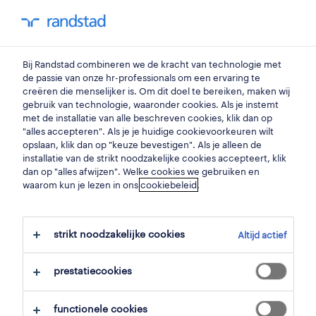
my randstad
0
Bij Randstad combineren we de kracht van technologie met
vind je volgende job
de passie van onze hr-professionals om een ervaring te
creëren die menselijker is. Om dit doel te bereiken, maken wij
gebruik van technologie, waaronder cookies. Als je instemt
zoek 9 jobs
met de installatie van alle beschreven cookies, klik dan op
"alles accepteren". Als je je huidige cookievoorkeuren wilt
opslaan, klik dan op "keuze bevestigen". Als je alleen de
installatie van de strikt noodzakelijke cookies accepteert, klik
dan op "alles afwijzen". Welke cookies we gebruiken en
9 zorg jobs gevonden in kortrijk.
waarom kun je lezen in ons
cookiebeleid
.
filter
strikt noodzakelijke cookies
Altijd actief
geselecteerde filters:
kortrijk, west vlaanderen
zorg
prestatiecookies
alles wissen
functionele cookies