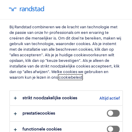
my randstad
0
zorgkundige
Bij Randstad combineren we de kracht van technologie met
de passie van onze hr-professionals om een ervaring te
creëren die menselijker is. Om dit doel te bereiken, maken wij
zorgkundige wzc (deeltijds)
gebruik van technologie, waaronder cookies. Als je instemt
met de installatie van alle beschreven cookies, klik dan op
roeselare
,
west-vlaanderen
"alles accepteren". Als je je huidige cookievoorkeuren wilt
opslaan, klik dan op "keuze bevestigen". Als je alleen de
gepubliceerd op 13 mei 2026
installatie van de strikt noodzakelijke cookies accepteert, klik
dan op "alles afwijzen". Welke cookies we gebruiken en
opslaan
waarom kun je lezen in ons
cookiebeleid
.
solliciteer
strikt noodzakelijke cookies
Altijd actief
hulp nodig?
prestatiecookies
functionele cookies