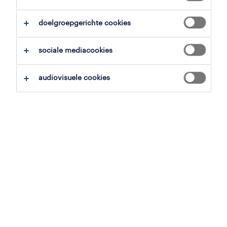
overzicht
doelgroepgerichte cookies
roeselare, west-vlaanderen
sociale mediacookies
15.9 € - 23.2 € per uur
vast
audiovisuele cookies
voltijds
gepubliceerd op 13 mei 2026
referentienummer
JN -032026-564175
jobdetails