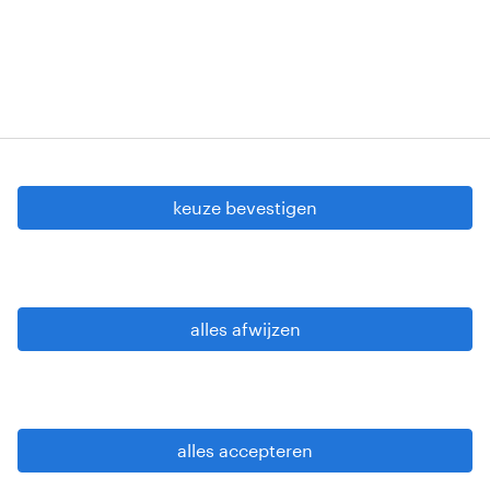
Copyright © 2026 Randstad
cookie instellingen
gdpr
keuze bevestigen
gebruiksvoorwaarden
privacy statement
sitemap
alles afwijzen
wees alert
alles accepteren