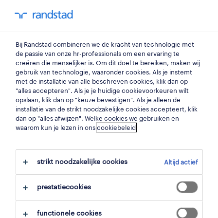
my randstad
0
Bij Randstad combineren we de kracht van technologie met
vind je volgende job
de passie van onze hr-professionals om een ervaring te
creëren die menselijker is. Om dit doel te bereiken, maken wij
gebruik van technologie, waaronder cookies. Als je instemt
zoek 5 jobs
met de installatie van alle beschreven cookies, klik dan op
"alles accepteren". Als je je huidige cookievoorkeuren wilt
opslaan, klik dan op "keuze bevestigen". Als je alleen de
installatie van de strikt noodzakelijke cookies accepteert, klik
dan op "alles afwijzen". Welke cookies we gebruiken en
5 administratie jobs gevonden in
waarom kun je lezen in ons
cookiebeleid
.
kortrijk.
strikt noodzakelijke cookies
Altijd actief
filter
prestatiecookies
geselecteerde filters:
kortrijk, west vlaanderen
functionele cookies