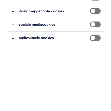
alles wissen
administratie
doelgroepgerichte cookies
zoekopdracht opslaan
sociale mediacookies
audiovisuele cookies
professional
medewerker
projectadministratie (bouw)
harelbeke, west-vlaanderen
vast
20 juli 2026
professional