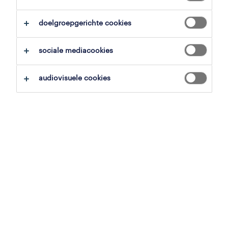
alles wissen
schoonmaak
schoonmakers
doelgroepgerichte cookies
zoekopdracht opslaan
sociale mediacookies
audiovisuele cookies
operational
flexi schoonmaker
kortrijk, west-vlaanderen
tijdelijk
,
flexi-job
14.5 € - 15.5 € per uur
29 juli 2026
operational