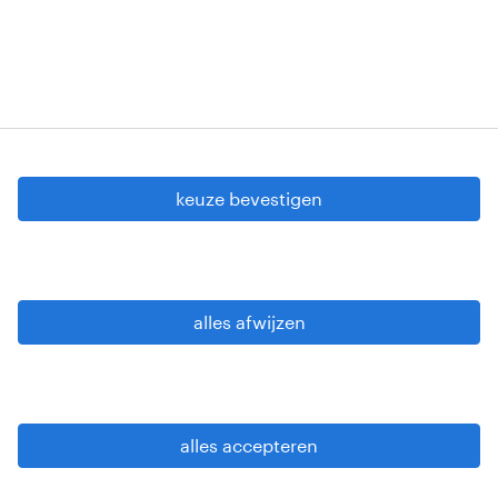
cookie instellingen
gdpr
keuze bevestigen
gebruiksvoorwaarden
privacy statement
sitemap
alles afwijzen
wees alert
alles accepteren