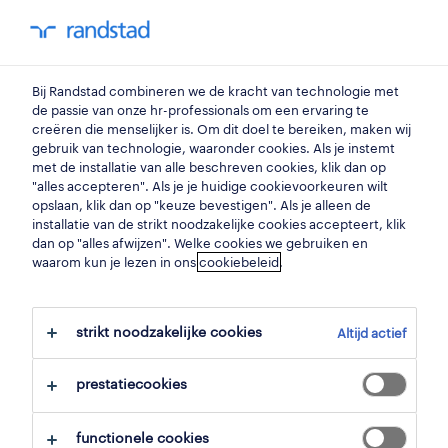
my randstad
0
Bij Randstad combineren we de kracht van technologie met
vind je volgende job
de passie van onze hr-professionals om een ervaring te
creëren die menselijker is. Om dit doel te bereiken, maken wij
gebruik van technologie, waaronder cookies. Als je instemt
zoek 4 jobs
met de installatie van alle beschreven cookies, klik dan op
"alles accepteren". Als je je huidige cookievoorkeuren wilt
opslaan, klik dan op "keuze bevestigen". Als je alleen de
installatie van de strikt noodzakelijke cookies accepteert, klik
dan op "alles afwijzen". Welke cookies we gebruiken en
4 schoonmakers jobs gevonden in
waarom kun je lezen in ons
cookiebeleid
.
kortrijk.
strikt noodzakelijke cookies
Altijd actief
filter
prestatiecookies
geselecteerde filters:
kortrijk, west vlaanderen
functionele cookies