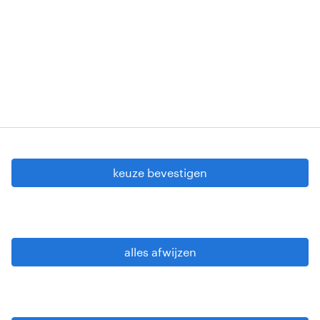
VG 819/BC - W. INTC.001 - 0257-406-20121120
Copyright © 2026 Randstad
cookie instellingen
gdpr
keuze bevestigen
gebruiksvoorwaarden
privacy statement
sitemap
alles afwijzen
wees alert