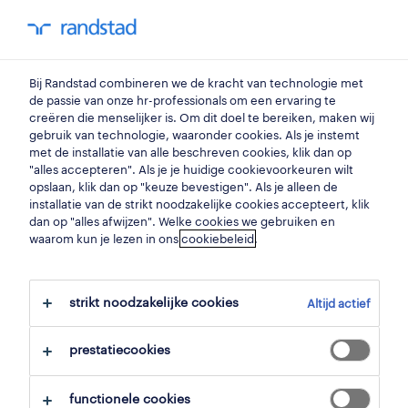
my randstad
0
Bij Randstad combineren we de kracht van technologie met
vind je volgende job
de passie van onze hr-professionals om een ervaring te
creëren die menselijker is. Om dit doel te bereiken, maken wij
gebruik van technologie, waaronder cookies. Als je instemt
zoek 95 jobs
met de installatie van alle beschreven cookies, klik dan op
"alles accepteren". Als je je huidige cookievoorkeuren wilt
opslaan, klik dan op "keuze bevestigen". Als je alleen de
installatie van de strikt noodzakelijke cookies accepteert, klik
dan op "alles afwijzen". Welke cookies we gebruiken en
pagina 2 - 95 zorg jobs gevonden in
waarom kun je lezen in ons
cookiebeleid
.
haacht.
strikt noodzakelijke cookies
Altijd actief
filter
prestatiecookies
geselecteerde filters:
haacht, vlaams brabant
zorg
functionele cookies