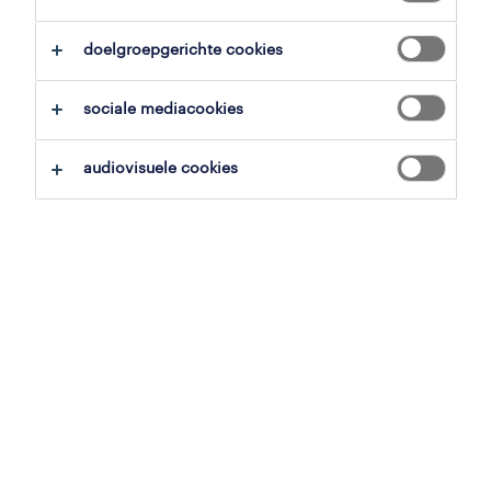
alles wissen
doelgroepgerichte cookies
zoekopdracht opslaan
sociale mediacookies
audiovisuele cookies
pagina 2
verpleegkundige ouderenzorg
mechelen, antwerpen
vast
30 juni 2026
verpleegkundige (deeltijds)