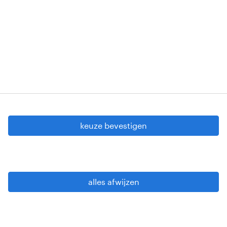
VG 819/BC - W. INTC.001 - 0257-406-20121120
Copyright © 2026 Randstad
cookie instellingen
gdpr
keuze bevestigen
gebruiksvoorwaarden
privacy statement
sitemap
alles afwijzen
wees alert