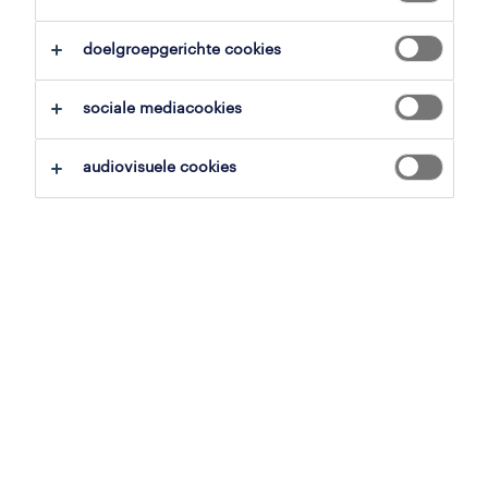
alles wissen
management
doelgroepgerichte cookies
zoekopdracht opslaan
sociale mediacookies
audiovisuele cookies
professional
maintenance lead
rotselaar, vlaams-brabant
vast
26 mei 2026
professional
project administrator