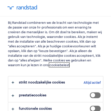
my randstad
0
Bij Randstad combineren we de kracht van technologie met
vind je volgende job
de passie van onze hr-professionals om een ervaring te
creëren die menselijker is. Om dit doel te bereiken, maken wij
gebruik van technologie, waaronder cookies. Als je instemt
zoek 5 jobs
met de installatie van alle beschreven cookies, klik dan op
"alles accepteren". Als je je huidige cookievoorkeuren wilt
opslaan, klik dan op "keuze bevestigen". Als je alleen de
installatie van de strikt noodzakelijke cookies accepteert, klik
dan op "alles afwijzen". Welke cookies we gebruiken en
5 management jobs gevonden in
waarom kun je lezen in ons
cookiebeleid
.
haacht.
strikt noodzakelijke cookies
Altijd actief
filter
prestatiecookies
geselecteerde filters:
haacht, vlaams brabant
functionele cookies