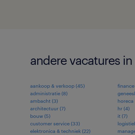
andere vacatures in
aankoop & verkoop
(
45
)
finance
administratie
(
8
)
genees
ambacht
(
3
)
horeca
architectuur
(
7
)
hr
(
4
)
bouw
(
5
)
it
(
7
)
customer service
(
33
)
logistie
elektronica & techniek
(
22
)
manag