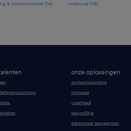
ing & communicatie
(
14
)
ruwbouw
(
18
)
talenten
onze oplossingen
pen
projectsourcing
delingsvouchers
inhouse
etips
overheid
tatietips
payrolling
personeel aanwerven