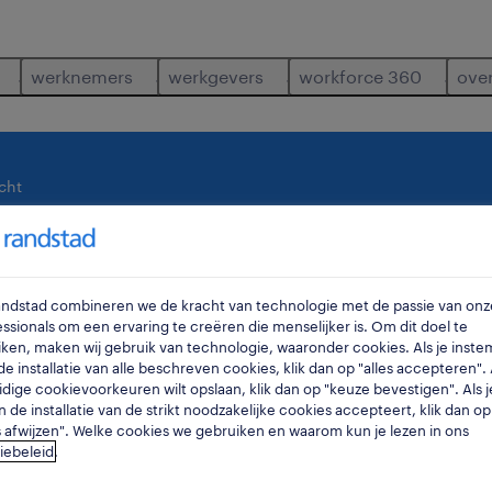
werknemers
werkgevers
workforce 360
ove
cht
waar
ra
Randstad combineren we de kracht van technologie met de passie van onz
ssionals om een ervaring te creëren die menselijker is. Om dit doel te
ken, maken wij gebruik van technologie, waaronder cookies. Als je inste
e installatie van alle beschreven cookies, klik dan op "alles accepteren". A
idige cookievoorkeuren wilt opslaan, klik dan op "keuze bevestigen". Als j
n de installatie van de strikt noodzakelijke cookies accepteert, klik dan op
s afwijzen". Welke cookies we gebruiken en waarom kun je lezen in ons
iebeleid
.
in haacht.