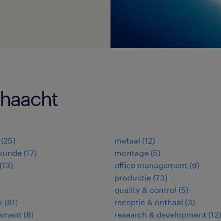
 haacht
(
25
)
metaal
(
12
)
kunde
(
17
)
montage
(
5
)
(
13
)
office management
(
9
)
productie
(
73
)
quality & control
(
5
)
k
(
81
)
receptie & onthaal
(
3
)
ement
(
8
)
research & development
(
12
)