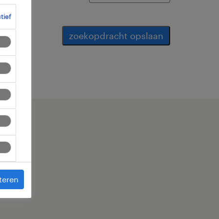
ctief
zoekopdracht opslaan
teren