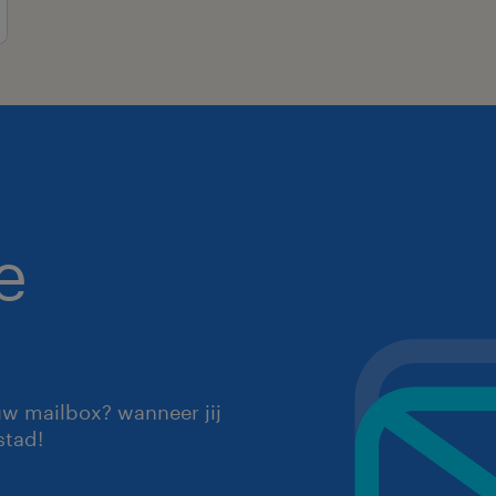
e
uw mailbox? wanneer jij
stad!