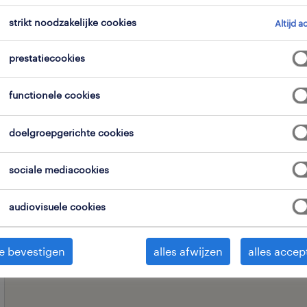
strikt noodzakelijke cookies
Altijd a
expertisedomein
alle filters
1
2
prestatiecookies
functionele cookies
alles wissen
atief & design
doelgroepgerichte cookies
sociale mediacookies
audiovisuele cookies
e bevestigen
alles afwijzen
alles accep