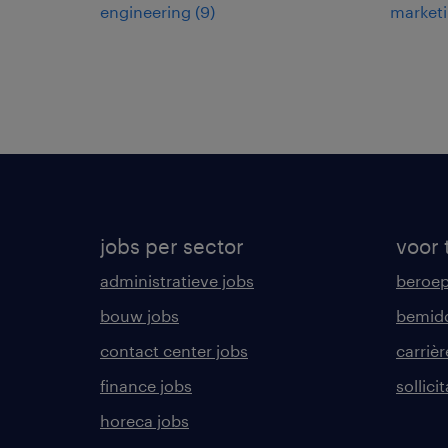
engineering
(
9
)
market
jobs per sector
voor 
administratieve jobs
beroe
bouw jobs
bemid
contact center jobs
carrièr
finance jobs
sollici
horeca jobs