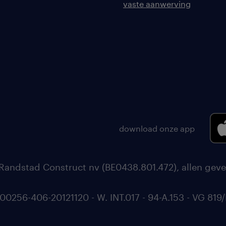
vaste aanwerving
download onze app
Randstad Construct nv (BE0438.801.472), allen geve
56-406-20121120 - W. INT.017 - 94-A.153 - VG 819/