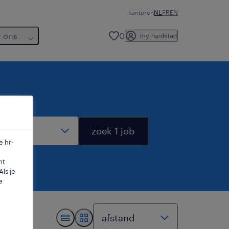
kantoren
NL
FR
EN
r ons
0
my randstad
dius
zoek 1 job
e hr-
mt
ls je
e