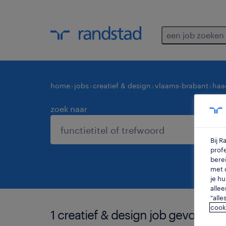
een job zoeken
home
jobs
creatief & design
vlaams-brabant
haa
zoek naar
Bij 
profe
berei
met d
je hu
allee
"alle
cook
1 creatief & design job gevonden 