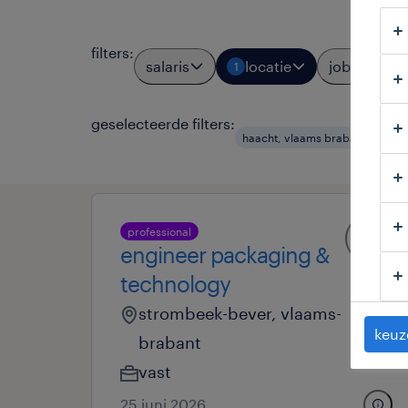
filters
:
salaris
locatie
jobtypes
1
geselecteerde filters:
haacht, vlaams brabant
cre
professional
engineer packaging &
technology
strombeek-bever, vlaams-
keuz
brabant
vast
25 juni 2026