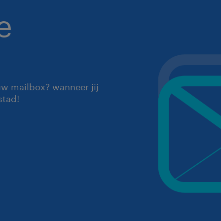
e
uw mailbox? wanneer jij
stad!