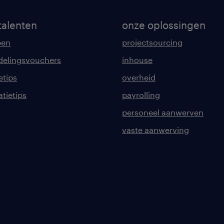
talenten
onze oplossingen
pen
projectsourcing
delingsvouchers
inhouse
etips
overheid
tatietips
payrolling
personeel aanwerven
vaste aanwerving