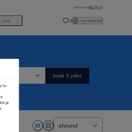
kantoren
NL
FR
EN
r ons
0
my randstad
dius
zoek 5 jobs
e hr-
mt
ls je
e