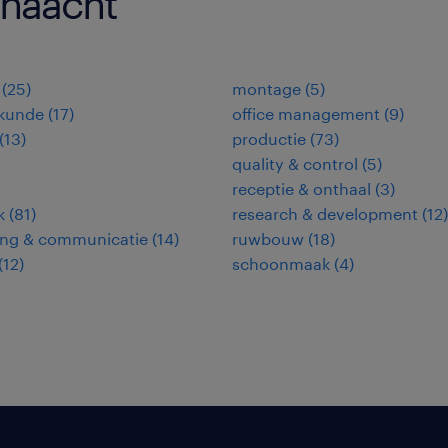
 haacht
(
25
)
montage
(
5
)
kunde
(
17
)
office management
(
9
)
(
13
)
productie
(
73
)
quality & control
(
5
)
receptie & onthaal
(
3
)
k
(
81
)
research & development
(
12
)
ing & communicatie
(
14
)
ruwbouw
(
18
)
(
12
)
schoonmaak
(
4
)