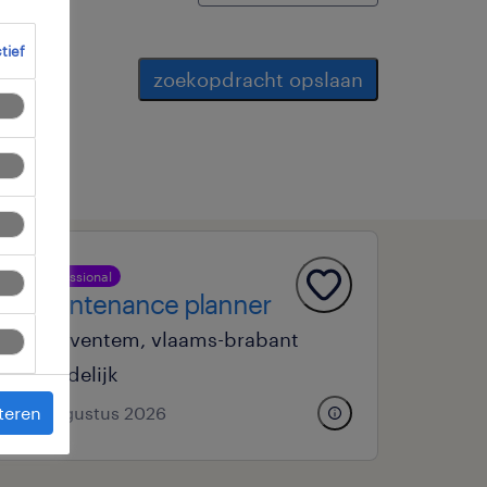
ctief
zoekopdracht opslaan
professional
maintenance planner
zaventem, vlaams-brabant
tijdelijk
teren
4 augustus 2026