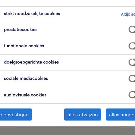
strikt noodzakelijke cookies
Altijd a
expertisedomein
alle filters
2
3
prestatiecookies
alles wissen
functionele cookies
nagement
business managers
doelgroepgerichte cookies
professional
sociale mediacookies
project administrator
mechelen, antwerpen
audiovisuele cookies
tijdelijk met uitzicht op vast
e bevestigen
alles afwijzen
alles accep
5 augustus 2026