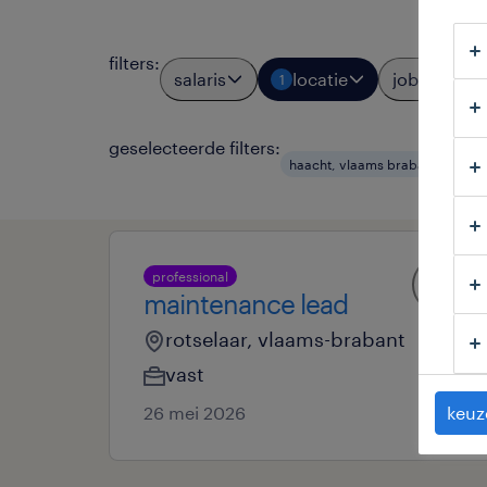
filters
:
salaris
locatie
jobtypes
1
geselecteerde filters:
haacht, vlaams brabant
ma
professional
maintenance lead
rotselaar, vlaams-brabant
vast
keuz
26 mei 2026