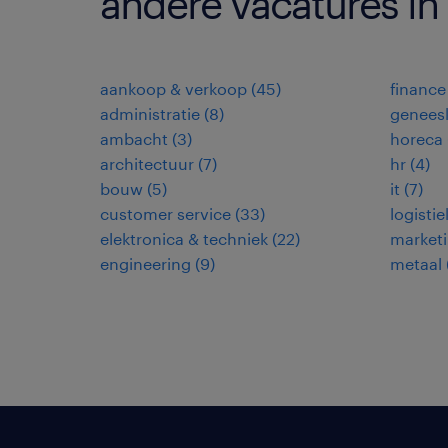
andere vacatures in
aankoop & verkoop
(
45
)
finance
administratie
(
8
)
genees
ambacht
(
3
)
horeca
architectuur
(
7
)
hr
(
4
)
bouw
(
5
)
it
(
7
)
customer service
(
33
)
logistie
elektronica & techniek
(
22
)
market
engineering
(
9
)
metaal