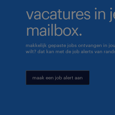
vacatures in j
mailbox.
makkelijk gepaste jobs ontvangen in jo
wilt? dat kan met de job alerts van rand
maak een job alert aan