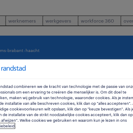
werknemers
werkgevers
workforce 360
ove
ams-brabant
haacht
waar
ra
Randstad combineren we de kracht van technologie met de passie van onz
ssionals om een ervaring te creëren die menselijker is. Om dit doel te
ken, maken wij gebruik van technologie, waaronder cookies. Als je inste
e installatie van alle beschreven cookies, klik dan op "alles accepteren". A
idige cookievoorkeuren wilt opslaan, klik dan op "keuze bevestigen". Als j
n de installatie van de strikt noodzakelijke cookies accepteert, klik dan op
s afwijzen". Welke cookies we gebruiken en waarom kun je lezen in ons
en in haacht.
iebeleid
.