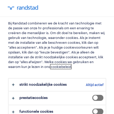
my randstad
0
Bij Randstad combineren we de kracht van technologie met
vind je volgende job
de passie van onze hr-professionals om een ervaring te
creëren die menselijker is. Om dit doel te bereiken, maken wij
gebruik van technologie, waaronder cookies. Als je instemt
zoek 1 job
met de installatie van alle beschreven cookies, klik dan op
"alles accepteren". Als je je huidige cookievoorkeuren wilt
opslaan, klik dan op "keuze bevestigen". Als je alleen de
installatie van de strikt noodzakelijke cookies accepteert, klik
dan op "alles afwijzen". Welke cookies we gebruiken en
1 administratief medewerker bouw
waarom kun je lezen in ons
cookiebeleid
.
job voor je gevonden.
strikt noodzakelijke cookies
Altijd actief
filter
prestatiecookies
geselecteerde filters:
administratie
functionele cookies
administratief medewerkers