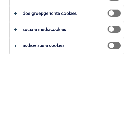
alles wissen
administratief medewerker bouw
doelgroepgerichte cookies
zoekopdracht opslaan
sociale mediacookies
audiovisuele cookies
professional
medewerker
projectadministratie (bouw)
harelbeke, west-vlaanderen
vast
20 juli 2026