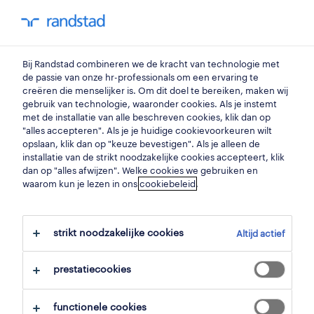
my randstad
0
Bij Randstad combineren we de kracht van technologie met
vind je volgende job
de passie van onze hr-professionals om een ervaring te
creëren die menselijker is. Om dit doel te bereiken, maken wij
gebruik van technologie, waaronder cookies. Als je instemt
zoek 112 jobs
met de installatie van alle beschreven cookies, klik dan op
"alles accepteren". Als je je huidige cookievoorkeuren wilt
opslaan, klik dan op "keuze bevestigen". Als je alleen de
installatie van de strikt noodzakelijke cookies accepteert, klik
dan op "alles afwijzen". Welke cookies we gebruiken en
pagina 2 - 112 vrachtwagenchauffeurs
waarom kun je lezen in ons
cookiebeleid
.
jobs gevonden in wijnegem.
strikt noodzakelijke cookies
Altijd actief
filter
prestatiecookies
geselecteerde filters:
wijnegem, antwerpen
transport
functionele cookies