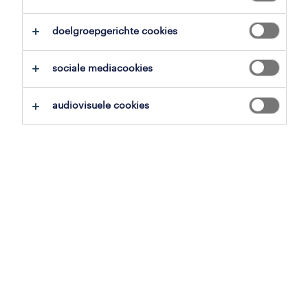
alles wissen
vrachtwagenchauffeurs
doelgroepgerichte cookies
zoekopdracht opslaan
sociale mediacookies
audiovisuele cookies
pagina 2
chauffeur c/ce wipkar
zoersel, antwerpen
tijdelijk met uitzicht op vast
15.62 € per uur
10 juni 2026