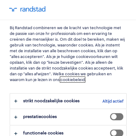
my randstad
0
chauffeur c
Bij Randstad combineren we de kracht van technologie met
de passie van onze hr-professionals om een ervaring te
creëren die menselijker is. Om dit doel te bereiken, maken wij
chauffeur c tanktransport
gebruik van technologie, waaronder cookies. Als je instemt
met de installatie van alle beschreven cookies, klik dan op
nijlen
,
antwerpen
"alles accepteren". Als je je huidige cookievoorkeuren wilt
opslaan, klik dan op "keuze bevestigen". Als je alleen de
gepubliceerd op 4 mei 2026
installatie van de strikt noodzakelijke cookies accepteert, klik
dan op "alles afwijzen". Welke cookies we gebruiken en
opslaan
waarom kun je lezen in ons
cookiebeleid
.
solliciteer
strikt noodzakelijke cookies
Altijd actief
hulp nodig?
prestatiecookies
functionele cookies