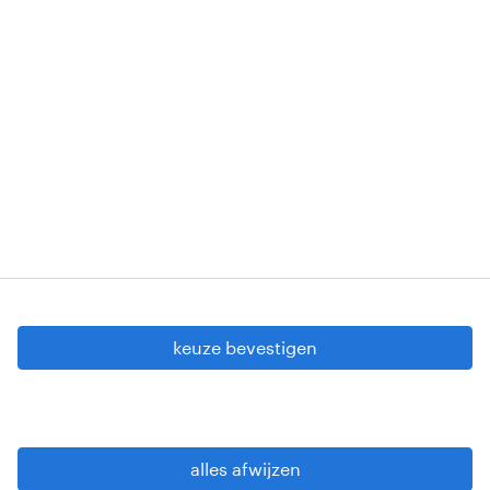
1853 Strombeek-Bever
Erkenningsnummers: VG 458/BUOSAP -
00256-406-20121120 - W. INT.017 - 94-A.153 -
VG 819/BC - W. INTC.001 - 0257-406-20121120
Copyright © 2026 Randstad
cookie instellingen
gdpr
keuze bevestigen
gebruiksvoorwaarden
privacy statement
sitemap
alles afwijzen
wees alert