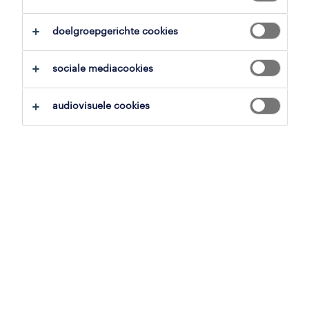
overzicht
doelgroepgerichte cookies
nijlen, antwerpen
sociale mediacookies
tijdelijk met uitzicht op vast
voltijds
audiovisuele cookies
gepubliceerd op 4 mei 2026
referentienummer
JN -122025-546601
contacteer ons.
neem contact met ons op voor al je
vragen.