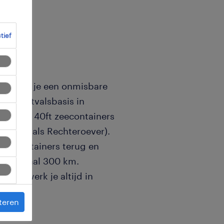
ctief
lant ben je een onmisbare
it de uitvalsbasis in
 20ft en 40ft zeecontainers
inker- als Rechteroever).
olle containers terug en
an maximaal 300 km.
g en werk je altijd in
teren