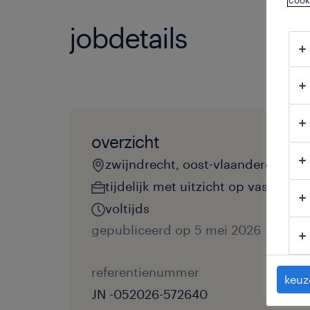
cook
jobdetails
overzicht
zwijndrecht, oost-vlaanderen
tijdelijk met uitzicht op vast
voltijds
gepubliceerd op 5 mei 2026
referentienummer
keuz
JN -052026-572640