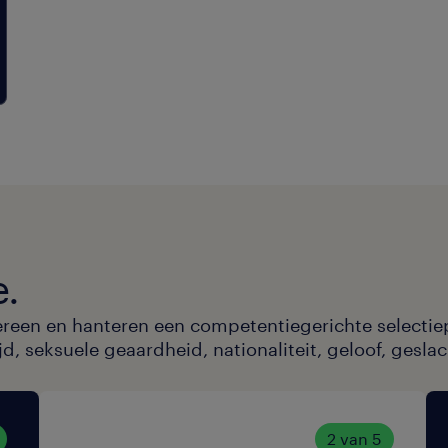
e.
ereen en hanteren een competentiegerichte selectie
, seksuele geaardheid, nationaliteit, geloof, geslac
2 van 5