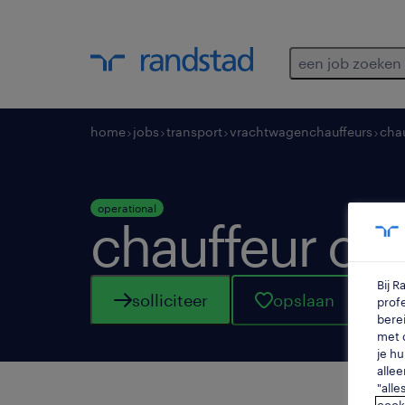
een job zoeken
home
jobs
transport
vrachtwagenchauffeurs
chau
operational
chauffeur ce
Bij 
solliciteer
opslaan
profe
berei
met d
je hu
allee
"alle