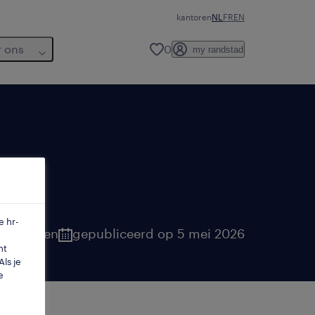
kantoren
NL
FR
EN
r ons
0
my randstad
e hr-
laanderen
gepubliceerd op 5 mei 2026
mt
ls je
e