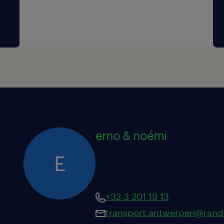
erno & noémi
E
+32 3 201 19 13
transport.antwerpen@rand