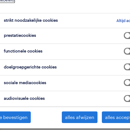
iebeleid
.
strikt noodzakelijke cookies
Altijd a
prestatiecookies
Als vrachtwagenchauffeur bij onze k
functionele cookies
schakel in het logistieke proces. Vanu
Burcht zorg je voor het transport van
doelgroepgerichte cookies
naar de haven van Antwerpen (zowel L
sociale mediacookies
Je haalt lege containers op, brengt v
voert ritten uit binnen een straal v
audiovisuele cookies
Hierdoor zijn overnachtingen niet nodi
eigen regio.
e bevestigen
alles afwijzen
alles accep