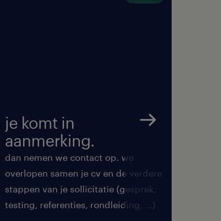
je komt in
we 
aanmerking.
met
dan nemen we contact op. we
we ma
overlopen samen je cv en de verdere
de be
stappen van je sollicitatie (gesprek,
feedb
testing, referenties, rondleiding, ...)
duren