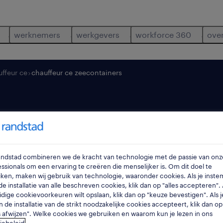
werknemers
werkgevers
workforce 360
ove
ffeur ce
chauffeur ce zeecontainers
 zeecontainers
Randstad combineren we de kracht van technologie met de passie van onz
zwijndrecht
,
oost-v
ssionals om een ervaring te creëren die menselijker is. Om dit doel te
ken, maken wij gebruik van technologie, waaronder cookies. Als je inste
e installatie van alle beschreven cookies, klik dan op "alles accepteren". A
idige cookievoorkeuren wilt opslaan, klik dan op "keuze bevestigen". Als j
n de installatie van de strikt noodzakelijke cookies accepteert, klik dan op
s afwijzen". Welke cookies we gebruiken en waarom kun je lezen in ons