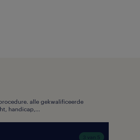
procedure. alle gekwalificeerde
ht, handicap,...
3 van 5