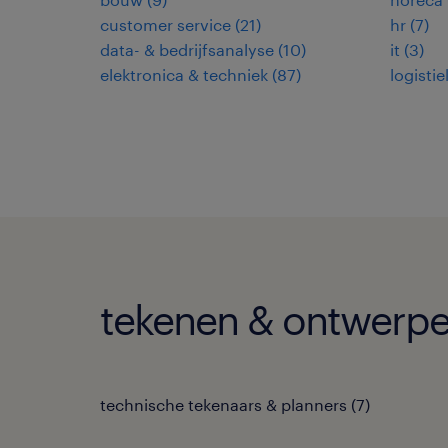
customer service
(
21
)
hr
(
7
)
data- & bedrijfsanalyse
(
10
)
it
(
3
)
elektronica & techniek
(
87
)
logistie
tekenen & ontwerpen
technische tekenaars & planners
(
7
)