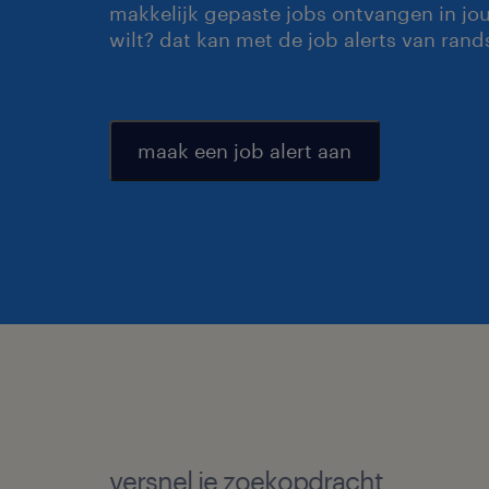
makkelijk gepaste jobs ontvangen in jo
wilt? dat kan met de job alerts van rand
maak een job alert aan
versnel je zoekopdracht