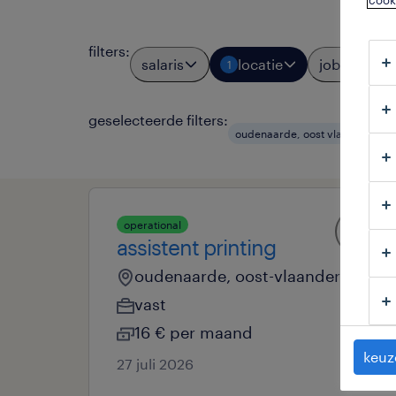
cook
filters
:
salaris
locatie
jobtypes
1
geselecteerde filters:
oudenaarde, oost vlaanderen
operational
assistent printing
oudenaarde, oost-vlaanderen
vast
16 € per maand
keuz
27 juli 2026