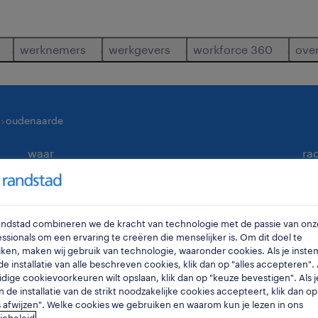
werknemers
werkgevers
workforce 360
ove
oudenaarde
waar
ra
Randstad combineren we de kracht van technologie met de passie van onz
ssionals om een ervaring te creëren die menselijker is. Om dit doel te
ken, maken wij gebruik van technologie, waaronder cookies. Als je inste
e installatie van alle beschreven cookies, klik dan op "alles accepteren". A
idige cookievoorkeuren wilt opslaan, klik dan op "keuze bevestigen". Als j
n de installatie van de strikt noodzakelijke cookies accepteert, klik dan op
onden in oudenaarde.
s afwijzen". Welke cookies we gebruiken en waarom kun je lezen in ons