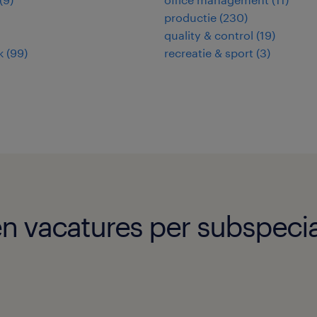
productie
(
230
)
quality & control
(
19
)
k
(
99
)
recreatie & sport
(
3
)
 vacatures per subspecial