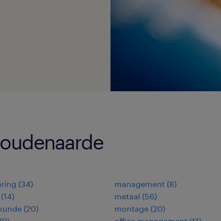
n oudenaarde
ring
(
34
)
management
(
8
)
(
14
)
metaal
(
56
)
kunde
(
20
)
montage
(
20
)
(
9
)
office management
(
11
)