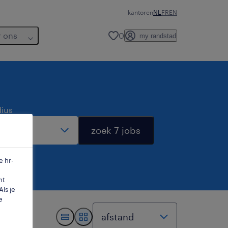
kantoren
NL
FR
EN
r ons
0
my randstad
dius
zoek 7 jobs
e hr-
mt
ls je
e