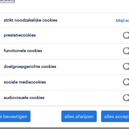
iebeleid
.
strikt noodzakelijke cookies
expertisedomein
alle filters
Altijd a
1
2
prestatiecookies
alles wissen
tekenen & ontwerpen
functionele cookies
doelgroepgerichte cookies
operational
junior technisch
sociale mediacookies
tekenaar
audiovisuele cookies
oudenaarde, oost-vlaanderen
vast
e bevestigen
alles afwijzen
alles accep
24 juli 2026