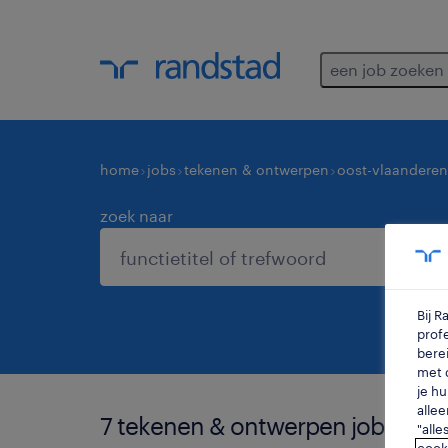
een job zoeken
home
jobs
tekenen & ontwerpen
oost-vlaanderen
zoek naar
Bij 
profe
berei
met d
je hu
allee
7 tekenen & ontwerpen jobs gev
"alle