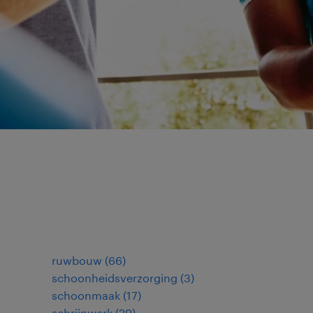
ruwbouw
(
66
)
schoonheidsverzorging
(
3
)
schoonmaak
(
17
)
schrijnwerk
(
29
)