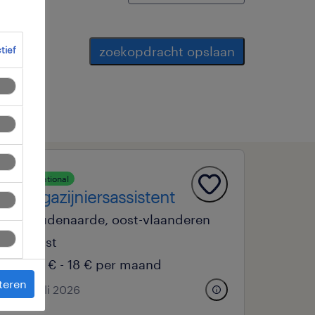
zoekopdracht opslaan
ctief
operational
magazijniersassistent
oudenaarde, oost-vlaanderen
vast
15 € - 18 € per maand
teren
20 juli 2026