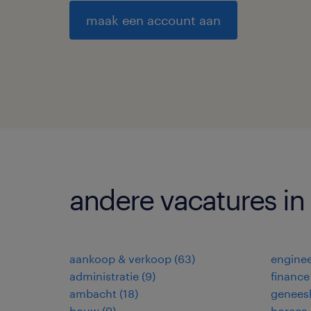
maak een account aan
andere vacatures i
aankoop & verkoop
(
63
)
enginee
administratie
(
9
)
finance
ambacht
(
18
)
genees
bouw
(
9
)
horeca