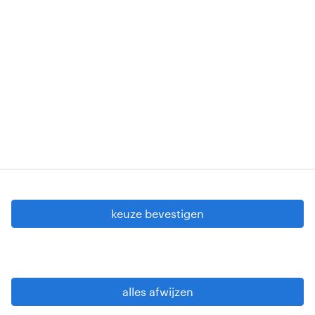
Erkenningsnummers: VG 458/BUOSAP -
00256-406-20121120 - W. INT.017 - 94-A.153 -
VG 819/BC - W. INTC.001 - 0257-406-20121120
Copyright © 2026 Randstad
cookie instellingen
gdpr
keuze bevestigen
gebruiksvoorwaarden
privacy statement
sitemap
alles afwijzen
wees alert