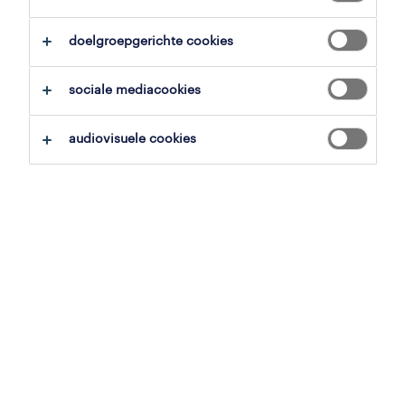
alles wissen
schoonmaak
doelgroepgerichte cookies
zoekopdracht opslaan
sociale mediacookies
audiovisuele cookies
operational
carwashmedewerker
oudenaarde, oost-vlaanderen
vast
31 juli 2026
operational
carwashmedewerker