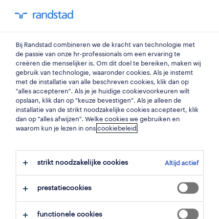
my randstad
0
Bij Randstad combineren we de kracht van technologie met
vind je volgende job
de passie van onze hr-professionals om een ervaring te
creëren die menselijker is. Om dit doel te bereiken, maken wij
gebruik van technologie, waaronder cookies. Als je instemt
zoek 11 jobs
met de installatie van alle beschreven cookies, klik dan op
"alles accepteren". Als je je huidige cookievoorkeuren wilt
opslaan, klik dan op "keuze bevestigen". Als je alleen de
installatie van de strikt noodzakelijke cookies accepteert, klik
dan op "alles afwijzen". Welke cookies we gebruiken en
11 schoonmaak jobs gevonden in
waarom kun je lezen in ons
cookiebeleid
.
oudenaarde.
strikt noodzakelijke cookies
Altijd actief
filter
prestatiecookies
geselecteerde filters:
oudenaarde, oost vlaanderen
functionele cookies