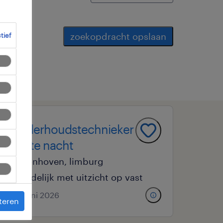
zoekopdracht opslaan
ctief
onderhoudstechnieker
vaste nacht
zonhoven, limburg
tijdelijk met uitzicht op vast
25 juni 2026
teren