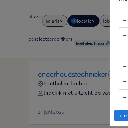
cook
filters
:
salaris
locatie
jobtypes
1
geselecteerde filters:
houthalen, limburg
product
onderhoudstechnieker
houthalen, limburg
tijdelijk met uitzicht op vast
24 juni 2026
keuz