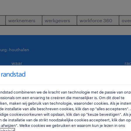
werknemers
werkgevers
workforce 360
ove
burg
houthalen
waar
ra
Randstad combineren we de kracht van technologie met de passie van onz
ssionals om een ervaring te creëren die menselijker is. Om dit doel te
ken, maken wij gebruik van technologie, waaronder cookies. Als je inste
e installatie van alle beschreven cookies, klik dan op "alles accepteren". A
idige cookievoorkeuren wilt opslaan, klik dan op "keuze bevestigen". Als j
n de installatie van de strikt noodzakelijke cookies accepteert, klik dan op
evonden in houthalen.
s afwijzen". Welke cookies we gebruiken en waarom kun je lezen in ons