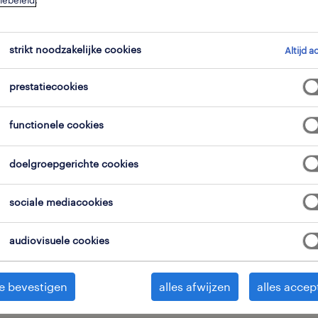
iebeleid
.
strikt noodzakelijke cookies
expertisedomein
alle filters
Altijd a
2
3
prestatiecookies
alles wissen
ie
productiemedewerkers
functionele cookies
doelgroepgerichte cookies
onderhoudstechnieker
sociale mediacookies
2-ploegen
zonhoven, limburg
audiovisuele cookies
tijdelijk met uitzicht op vast
25 juni 2026
e bevestigen
alles afwijzen
alles accep