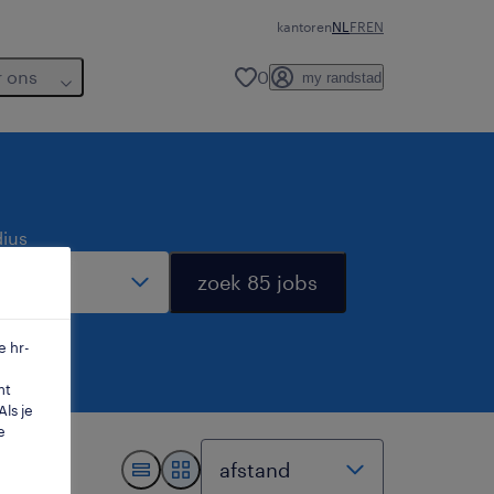
kantoren
NL
FR
EN
r ons
0
my randstad
dius
zoek 85 jobs
e hr-
mt
ls je
e