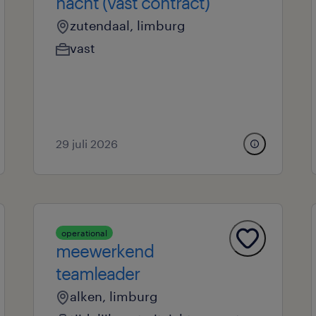
nacht (vast contract)
zutendaal, limburg
vast
29 juli 2026
operational
meewerkend
teamleader
alken, limburg