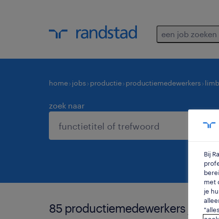
een job zoeken
home
jobs
productie
productiemedewerkers
lim
zoek naar
Bij 
profe
berei
met d
je hu
allee
85 productiemedewerkers jobs g
"alle