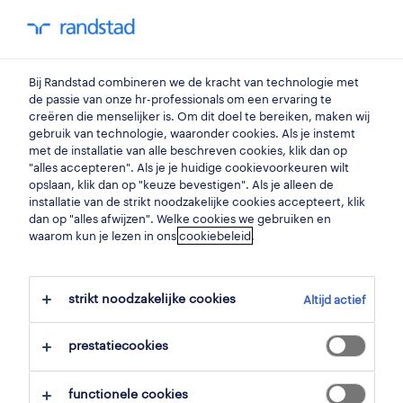
my randstad
0
productiemedewerker
Bij Randstad combineren we de kracht van technologie met
de passie van onze hr-professionals om een ervaring te
creëren die menselijker is. Om dit doel te bereiken, maken wij
palletbouwer
gebruik van technologie, waaronder cookies. Als je instemt
met de installatie van alle beschreven cookies, klik dan op
genk
,
limburg
"alles accepteren". Als je je huidige cookievoorkeuren wilt
opslaan, klik dan op "keuze bevestigen". Als je alleen de
gepubliceerd op 1 juni 2026
installatie van de strikt noodzakelijke cookies accepteert, klik
dan op "alles afwijzen". Welke cookies we gebruiken en
opslaan
waarom kun je lezen in ons
cookiebeleid
.
solliciteer
strikt noodzakelijke cookies
Altijd actief
hulp nodig?
prestatiecookies
functionele cookies