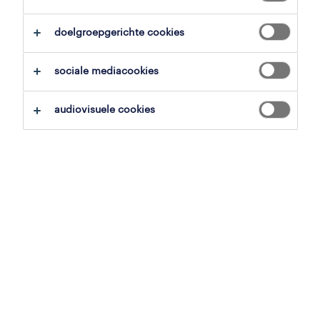
overzicht
doelgroepgerichte cookies
genk, limburg
sociale mediacookies
tijdelijk met uitzicht op vast
voltijds
audiovisuele cookies
gepubliceerd op 1 juni 2026
referentienummer
JN -012025-469320
jobdetails