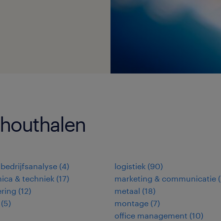
 houthalen
 bedrijfsanalyse
(
4
)
logistiek
(
90
)
nica & techniek
(
17
)
marketing & communicatie
(
ring
(
12
)
metaal
(
18
)
(
5
)
montage
(
7
)
office management
(
10
)