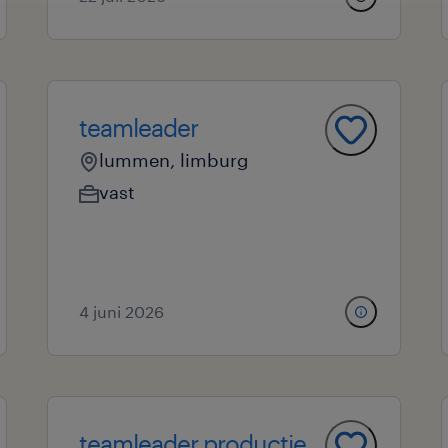
teamleader
lummen, limburg
vast
4 juni 2026
teamleader productie