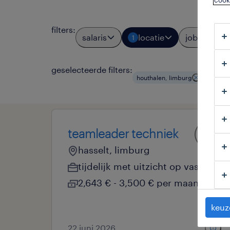
cook
filters
:
salaris
locatie
jobtypes
1
geselecteerde filters:
houthalen, limburg
product
teamleader techniek
hasselt, limburg
tijdelijk met uitzicht op vast
2,643 € - 3,500 € per maand
keuz
22 juni 2026