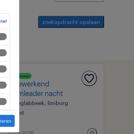
zoekopdracht opslaan
ctief
operational
meewerkend
teamleader nacht
opglabbeek, limburg
vast
teren
22 juli 2026