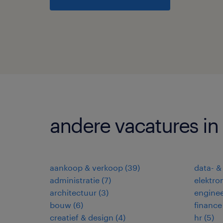
andere vacatures in
aankoop & verkoop
(
39
)
data- &
administratie
(
7
)
elektro
architectuur
(
3
)
enginee
bouw
(
6
)
finance
creatief & design
(
4
)
hr
(
5
)