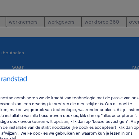
werknemers
werkgevers
workforce 360
ove
g
houthalen
waar
ra
Randstad combineren we de kracht van technologie met de passie van onz
ssionals om een ervaring te creëren die menselijker is. Om dit doel te
ken, maken wij gebruik van technologie, waaronder cookies. Als je inste
e installatie van alle beschreven cookies, klik dan op "alles accepteren". A
idige cookievoorkeuren wilt opslaan, klik dan op "keuze bevestigen". Als j
n de installatie van de strikt noodzakelijke cookies accepteert, klik dan op
nden in houthalen.
s afwijzen". Welke cookies we gebruiken en waarom kun je lezen in ons