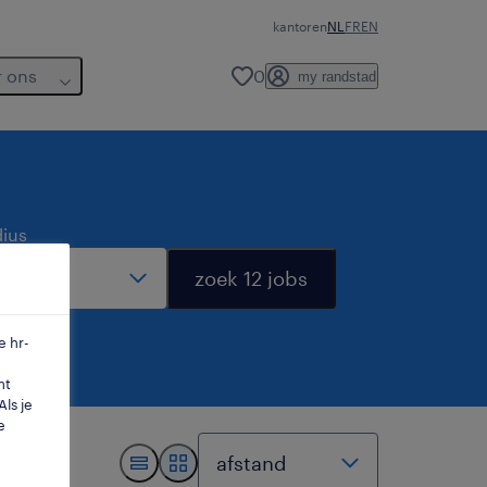
kantoren
NL
FR
EN
r ons
0
my randstad
dius
zoek 12 jobs
e hr-
mt
ls je
e