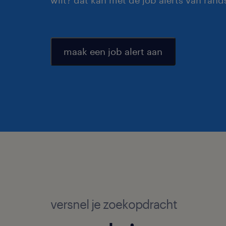
wilt? dat kan met de job alerts van rand
maak een job alert aan
versnel je zoekopdracht