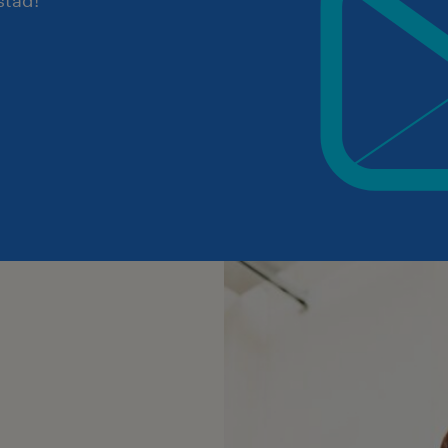
stad!