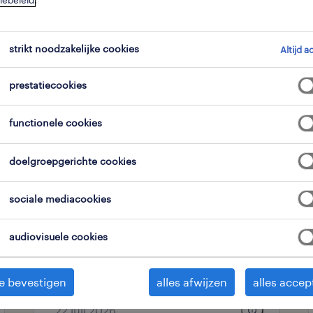
iebeleid
.
strikt noodzakelijke cookies
expertisedomein
alle filters
Altijd a
2
3
prestatiecookies
alles wissen
ie
productiemanagers
functionele cookies
doelgroepgerichte cookies
operational
meewerkend
sociale mediacookies
teamleader
vroege/late
audiovisuele cookies
opglabbeek, limburg
e bevestigen
alles afwijzen
alles accep
vast
22 juli 2026