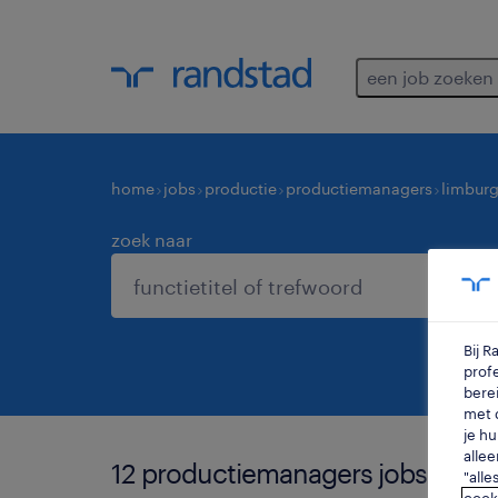
een job zoeken
home
jobs
productie
productiemanagers
limbur
zoek naar
Bij 
profe
berei
met d
je hu
allee
12 productiemanagers jobs gevo
"alle