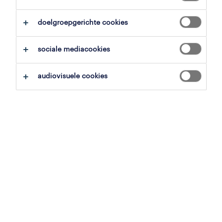
alles wissen
productiemanagers
teamleader
doelgroepgerichte cookies
zoekopdracht opslaan
sociale mediacookies
audiovisuele cookies
teamleader techniek
hasselt, limburg
tijdelijk met uitzicht op vast
2,643 € - 3,500 € per maand
22 juni 2026
operational
meewerkend teamleader