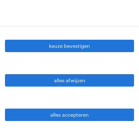
cookie instellingen
gdpr
keuze bevestigen
gebruiksvoorwaarden
privacy statement
sitemap
alles afwijzen
wees alert
alles accepteren