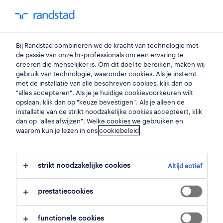
my randstad
0
Bij Randstad combineren we de kracht van technologie met
vind je volgende job
de passie van onze hr-professionals om een ervaring te
creëren die menselijker is. Om dit doel te bereiken, maken wij
gebruik van technologie, waaronder cookies. Als je instemt
zoek 10 jobs
met de installatie van alle beschreven cookies, klik dan op
"alles accepteren". Als je je huidige cookievoorkeuren wilt
opslaan, klik dan op "keuze bevestigen". Als je alleen de
installatie van de strikt noodzakelijke cookies accepteert, klik
dan op "alles afwijzen". Welke cookies we gebruiken en
10 teamleader jobs gevonden in
waarom kun je lezen in ons
cookiebeleid
.
houthalen.
strikt noodzakelijke cookies
Altijd actief
filter
prestatiecookies
geselecteerde filters:
houthalen, limburg
productie
functionele cookies