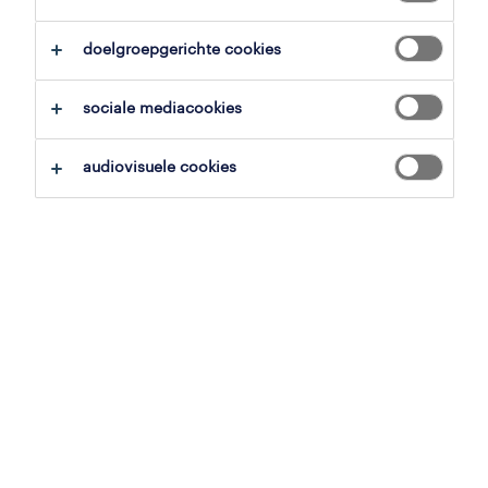
overzicht
doelgroepgerichte cookies
lanaken, limburg
sociale mediacookies
tijdelijk met uitzicht op vast
voltijds
audiovisuele cookies
gepubliceerd op 1 april 2026
referentienummer
JN -032025-486086
contacteer ons.
neem contact met ons op voor al je
vragen.