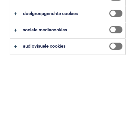
alles wissen
management
doelgroepgerichte cookies
zoekopdracht opslaan
sociale mediacookies
audiovisuele cookies
junior werkvoorbereider
maintenance manager
menen, west-vlaanderen
vast
23 juli 2026
assistent mechanisch
maintenance manager