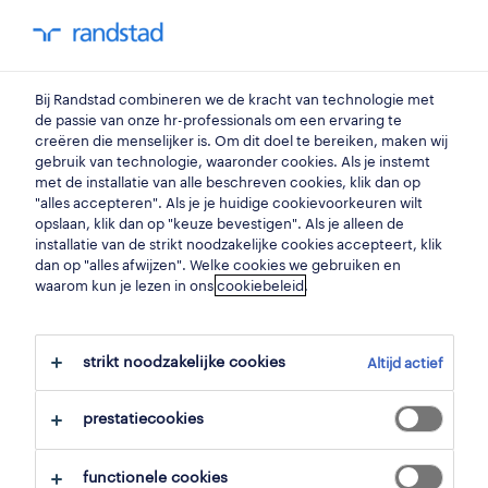
my randstad
0
Bij Randstad combineren we de kracht van technologie met
vind je volgende job
de passie van onze hr-professionals om een ervaring te
creëren die menselijker is. Om dit doel te bereiken, maken wij
gebruik van technologie, waaronder cookies. Als je instemt
zoek 4 jobs
met de installatie van alle beschreven cookies, klik dan op
"alles accepteren". Als je je huidige cookievoorkeuren wilt
opslaan, klik dan op "keuze bevestigen". Als je alleen de
installatie van de strikt noodzakelijke cookies accepteert, klik
dan op "alles afwijzen". Welke cookies we gebruiken en
4 management jobs gevonden in
waarom kun je lezen in ons
cookiebeleid
.
menen.
strikt noodzakelijke cookies
Altijd actief
filter
prestatiecookies
geselecteerde filters:
menen, west vlaanderen
functionele cookies