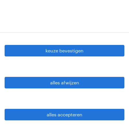
cookie instellingen
gdpr
keuze bevestigen
gebruiksvoorwaarden
privacy statement
sitemap
alles afwijzen
wees alert
alles accepteren