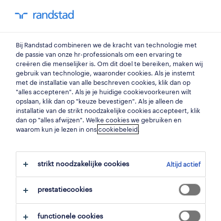
my randstad
0
Bij Randstad combineren we de kracht van technologie met
vind je volgende job
de passie van onze hr-professionals om een ervaring te
creëren die menselijker is. Om dit doel te bereiken, maken wij
gebruik van technologie, waaronder cookies. Als je instemt
zoek 1 job
met de installatie van alle beschreven cookies, klik dan op
"alles accepteren". Als je je huidige cookievoorkeuren wilt
opslaan, klik dan op "keuze bevestigen". Als je alleen de
installatie van de strikt noodzakelijke cookies accepteert, klik
dan op "alles afwijzen". Welke cookies we gebruiken en
1 finance job gevonden in heers.
waarom kun je lezen in ons
cookiebeleid
.
filter
strikt noodzakelijke cookies
Altijd actief
geselecteerde filters:
heers, limburg
finance
prestatiecookies
alles wissen
functionele cookies