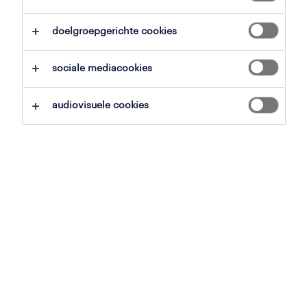
zoekopdracht opslaan
doelgroepgerichte cookies
sociale mediacookies
professional
audiovisuele cookies
voorbereider boekhouding
hannuit, luik
vast
23 juni 2026