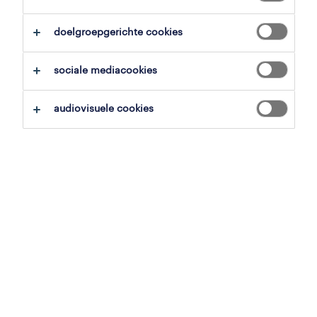
alles wissen
elektronica & techniek
doelgroepgerichte cookies
zoekopdracht opslaan
sociale mediacookies
audiovisuele cookies
protoshop technician
sint-truiden, limburg
tijdelijk
22 mei 2026
prototype technieker
sint-truiden, limburg
tijdelijk