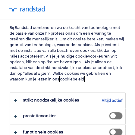
my randstad
0
Bij Randstad combineren we de kracht van technologie met
vind je volgende job
de passie van onze hr-professionals om een ervaring te
creëren die menselijker is. Om dit doel te bereiken, maken wij
gebruik van technologie, waaronder cookies. Als je instemt
zoek 7 jobs
met de installatie van alle beschreven cookies, klik dan op
"alles accepteren". Als je je huidige cookievoorkeuren wilt
opslaan, klik dan op "keuze bevestigen". Als je alleen de
installatie van de strikt noodzakelijke cookies accepteert, klik
dan op "alles afwijzen". Welke cookies we gebruiken en
7 elektronica & techniek jobs
waarom kun je lezen in ons
cookiebeleid
.
gevonden in heers.
strikt noodzakelijke cookies
Altijd actief
filter
prestatiecookies
geselecteerde filters:
heers, limburg
functionele cookies