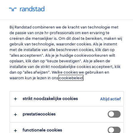
my randstad
0
Bij Randstad combineren we de kracht van technologie met
vind je volgende job
de passie van onze hr-professionals om een ervaring te
creëren die menselijker is. Om dit doel te bereiken, maken wij
gebruik van technologie, waaronder cookies. Als je instemt
zoek 2 jobs
met de installatie van alle beschreven cookies, klik dan op
"alles accepteren". Als je je huidige cookievoorkeuren wilt
opslaan, klik dan op "keuze bevestigen". Als je alleen de
installatie van de strikt noodzakelijke cookies accepteert, klik
dan op "alles afwijzen". Welke cookies we gebruiken en
2 schoonmaak jobs gevonden in
waarom kun je lezen in ons
cookiebeleid
.
heers.
strikt noodzakelijke cookies
Altijd actief
filter
prestatiecookies
geselecteerde filters:
heers, limburg
schoonmaak
functionele cookies