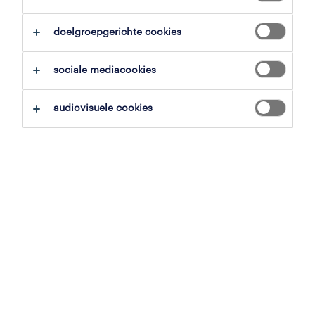
alles wissen
doelgroepgerichte cookies
zoekopdracht opslaan
sociale mediacookies
audiovisuele cookies
poetsmedewerker
hasselt, limburg
tijdelijk met uitzicht op vast
21 mei 2026
medewerker schoonmaak
deeltijds
hasselt, limburg