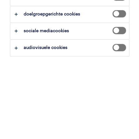
alles wissen
doelgroepgerichte cookies
zoekopdracht opslaan
sociale mediacookies
audiovisuele cookies
planner
oudenaarde, oost-vlaanderen
tijdelijk met uitzicht op vast
4,000 € per maand
7 augustus 2026
planner