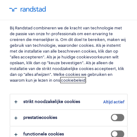
my randstad
0
Bij Randstad combineren we de kracht van technologie met
vind je volgende job
de passie van onze hr-professionals om een ervaring te
creëren die menselijker is. Om dit doel te bereiken, maken wij
gebruik van technologie, waaronder cookies. Als je instemt
zoek 10 jobs
met de installatie van alle beschreven cookies, klik dan op
"alles accepteren". Als je je huidige cookievoorkeuren wilt
opslaan, klik dan op "keuze bevestigen". Als je alleen de
installatie van de strikt noodzakelijke cookies accepteert, klik
dan op "alles afwijzen". Welke cookies we gebruiken en
10 analisten & bedrijfsadviseurs jobs
waarom kun je lezen in ons
cookiebeleid
.
gevonden in oudenaarde.
strikt noodzakelijke cookies
Altijd actief
filter
prestatiecookies
geselecteerde filters:
oudenaarde, oost vlaanderen
functionele cookies
data- & bedrijfsanalyse
analisten & bedrijfsadviseurs