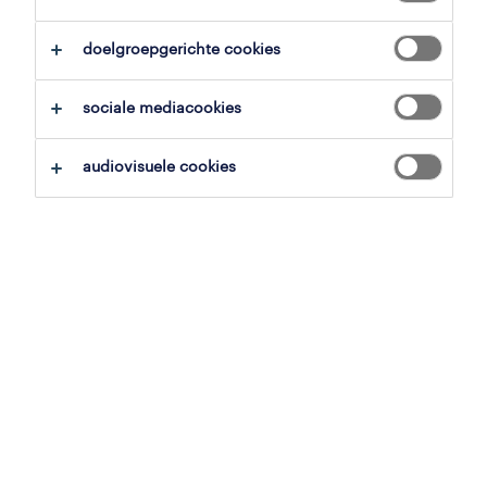
alles wissen
doelgroepgerichte cookies
zoekopdracht opslaan
sociale mediacookies
audiovisuele cookies
pagina 17
grondwerker/ buizenlegger
zulte, oost-vlaanderen
vast
18.39 € - 21 € per uur
4 juni 2026