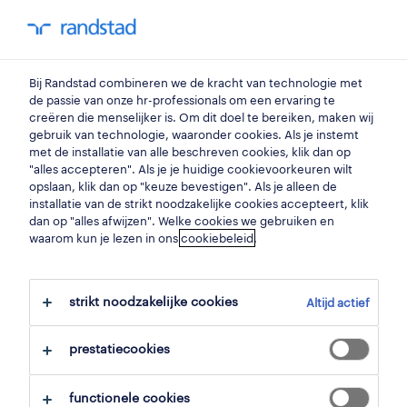
my randstad
0
Bij Randstad combineren we de kracht van technologie met
vind je volgende job
de passie van onze hr-professionals om een ervaring te
creëren die menselijker is. Om dit doel te bereiken, maken wij
gebruik van technologie, waaronder cookies. Als je instemt
zoek 600 jobs
met de installatie van alle beschreven cookies, klik dan op
"alles accepteren". Als je je huidige cookievoorkeuren wilt
opslaan, klik dan op "keuze bevestigen". Als je alleen de
installatie van de strikt noodzakelijke cookies accepteert, klik
dan op "alles afwijzen". Welke cookies we gebruiken en
pagina 17 - 600 jobs gevonden in
waarom kun je lezen in ons
cookiebeleid
.
beernem.
strikt noodzakelijke cookies
Altijd actief
filter
prestatiecookies
geselecteerde filters:
beernem, west vlaanderen
functionele cookies