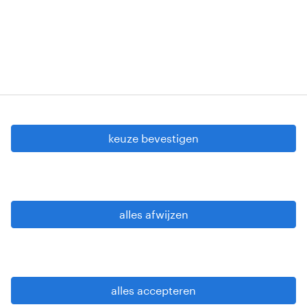
Copyright © 2026 Randstad
cookie instellingen
gdpr
keuze bevestigen
gebruiksvoorwaarden
privacy statement
sitemap
alles afwijzen
wees alert
alles accepteren