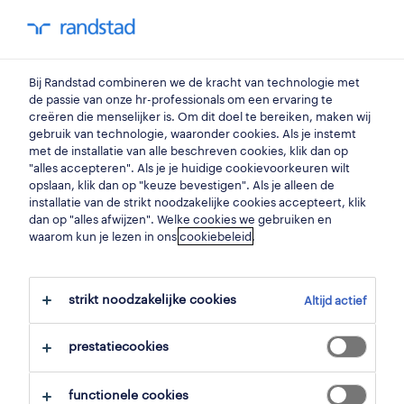
my randstad
0
Bij Randstad combineren we de kracht van technologie met
vind je volgende job
de passie van onze hr-professionals om een ervaring te
creëren die menselijker is. Om dit doel te bereiken, maken wij
gebruik van technologie, waaronder cookies. Als je instemt
zoek 4 jobs
met de installatie van alle beschreven cookies, klik dan op
"alles accepteren". Als je je huidige cookievoorkeuren wilt
opslaan, klik dan op "keuze bevestigen". Als je alleen de
installatie van de strikt noodzakelijke cookies accepteert, klik
dan op "alles afwijzen". Welke cookies we gebruiken en
4 marketing & communicatie jobs
waarom kun je lezen in ons
cookiebeleid
.
gevonden in beernem.
strikt noodzakelijke cookies
Altijd actief
filter
prestatiecookies
geselecteerde filters:
beernem, west vlaanderen
functionele cookies