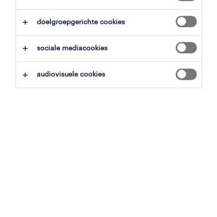
alles wissen
marketing & communicatie
doelgroepgerichte cookies
zoekopdracht opslaan
sociale mediacookies
audiovisuele cookies
professional
benelux communications
specialist
zedelgem, west-vlaanderen
vast
29 juni 2026
professional