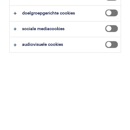
alles wissen
sociaal-maatschappelijk
doelgroepgerichte cookies
zoekopdracht opslaan
sociale mediacookies
audiovisuele cookies
professional
jeugdzorg regio knokke-heist
knokke, west-vlaanderen
tijdelijk
20 juli 2026
professional
jeugdconsulent gemeente