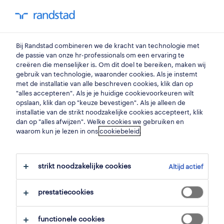
my randstad
0
Bij Randstad combineren we de kracht van technologie met
vind je volgende job
de passie van onze hr-professionals om een ervaring te
creëren die menselijker is. Om dit doel te bereiken, maken wij
gebruik van technologie, waaronder cookies. Als je instemt
zoek 4 jobs
met de installatie van alle beschreven cookies, klik dan op
"alles accepteren". Als je je huidige cookievoorkeuren wilt
opslaan, klik dan op "keuze bevestigen". Als je alleen de
installatie van de strikt noodzakelijke cookies accepteert, klik
dan op "alles afwijzen". Welke cookies we gebruiken en
4 sociaal-maatschappelijk jobs
waarom kun je lezen in ons
cookiebeleid
.
gevonden in beernem.
strikt noodzakelijke cookies
Altijd actief
filter
prestatiecookies
geselecteerde filters:
beernem, west vlaanderen
functionele cookies