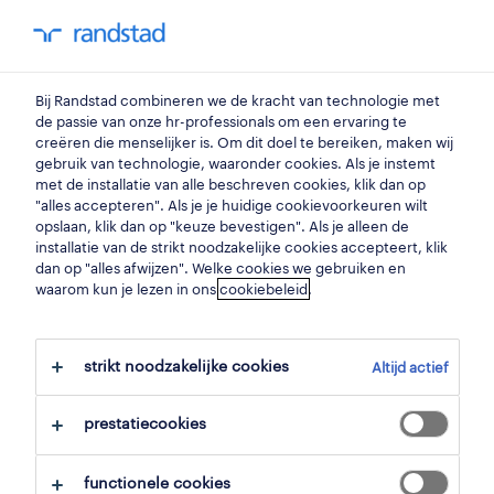
my randstad
0
Bij Randstad combineren we de kracht van technologie met
vind je volgende job
de passie van onze hr-professionals om een ervaring te
creëren die menselijker is. Om dit doel te bereiken, maken wij
gebruik van technologie, waaronder cookies. Als je instemt
zoek 125 jobs
met de installatie van alle beschreven cookies, klik dan op
"alles accepteren". Als je je huidige cookievoorkeuren wilt
opslaan, klik dan op "keuze bevestigen". Als je alleen de
installatie van de strikt noodzakelijke cookies accepteert, klik
dan op "alles afwijzen". Welke cookies we gebruiken en
pagina 5 - 125 jobs gevonden in heers.
waarom kun je lezen in ons
cookiebeleid
.
filter
strikt noodzakelijke cookies
Altijd actief
geselecteerde filters:
alles wissen
heers, limburg
prestatiecookies
functionele cookies