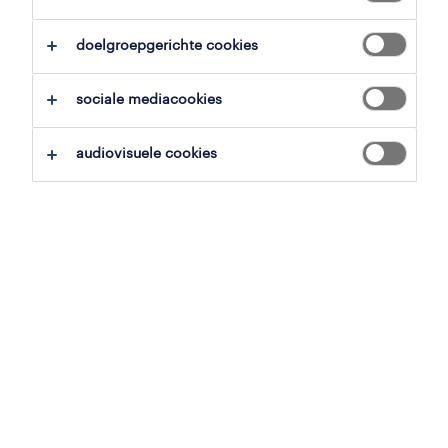
zoekopdracht opslaan
doelgroepgerichte cookies
pagina 5
sociale mediacookies
audiovisuele cookies
operational
chauffeur ce - melkophaling
kortenaken, vlaams-brabant
tijdelijk met uitzicht op vast
11 juni 2026
mechanieker
herstal, luik