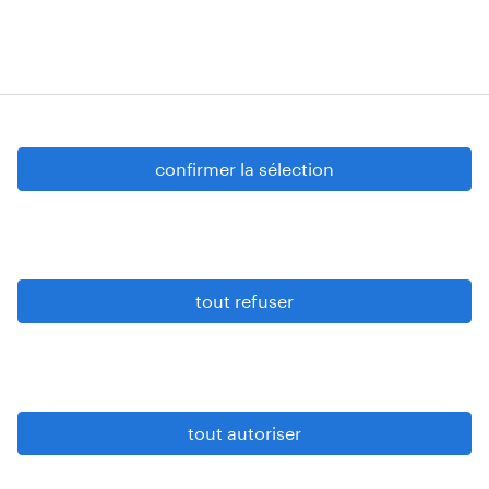
Numéros d’agréments: VG 458/BUOSAP -
00256-406-20121120 - W. INT.017 - 94-A.153 -
VG 819/BC - W. INTC.001 - 0257-406-20121120
Copyright © 2026 Randstad
confirmer la sélection
paramètres cookies
gdpr
tout refuser
conditions d’utilisation
privacy statement
sitemap
tout autoriser
soyons vigilants