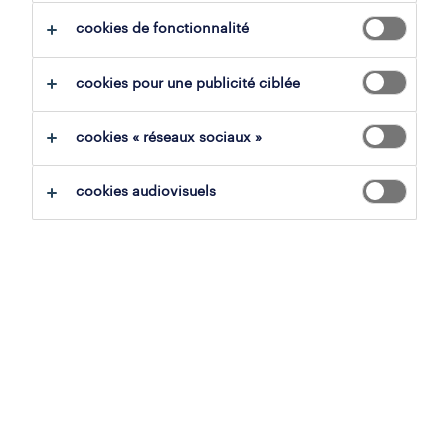
cookies de fonctionnalité
soins infirmiers & assistance mé
infirmiers généraux
tout effacer
cookies pour une publicité ciblée
sauvegarder la recherche
cookies « réseaux sociaux »
cookies audiovisuels
infirmier en maison de repos
esneux, liège
cdi
13 juillet 2026
infirmier en maison de repos