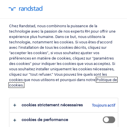
mon randstad
0
Chez Randstad, nous combinons la puissance de la
trouvez votre prochain
technologie avec la passion de nos experts RH pour offrir une
expérience plus humaine. Dans ce but, nous utilisons la
emploi
technologie, notamment les cookies. Si vous êtes d'accord
avec l'installation de tous les cookies décrits, cliquez sur
“accepter les cookies”, si vous souhaitez ajuster vos
chercher 2 offres d'emploi
préférences en matière de cookies, cliquez sur “paramètres
des cookies” pour indiquer les cookies que vous acceptez. Si
vous souhaitez installer uniquement les cookies nécessaires,
cliquez sur “tout refuser.” Vous pouvez lire quels sont les
cookies que nous utilisons et pourquoi dans notre
Politique de
2 infirmiers généraux emplois trouvés
cookies.
à liège.
cookies strictement nécessaires
Toujours actif
filtre
cookies de performance
filtres sélectionnés:
liège, liège